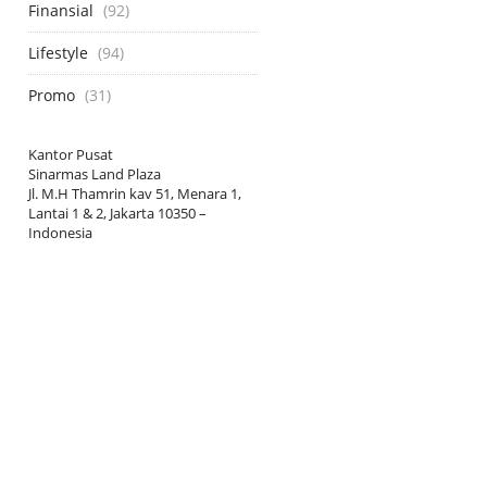
Finansial
(92)
Lifestyle
(94)
Promo
(31)
Kantor Pusat
Sinarmas Land Plaza
Jl. M.H Thamrin kav 51, Menara 1,
Lantai 1 & 2, Jakarta 10350 –
Indonesia