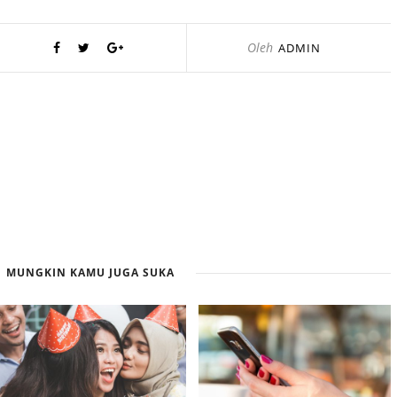
Oleh
ADMIN
MUNGKIN KAMU JUGA SUKA