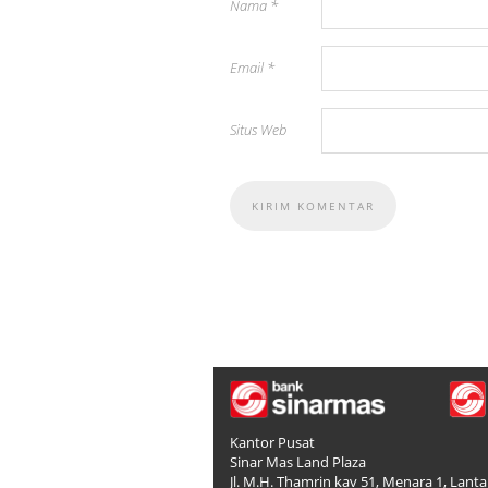
Nama
*
Email
*
Situs Web
Kantor Pusat
Sinar Mas Land Plaza
Jl. M.H. Thamrin kav 51, Menara 1, Lantai