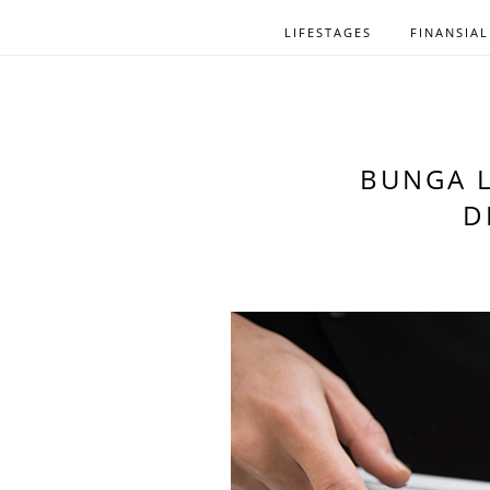
LIFESTAGES
FINANSIAL
BUNGA 
D