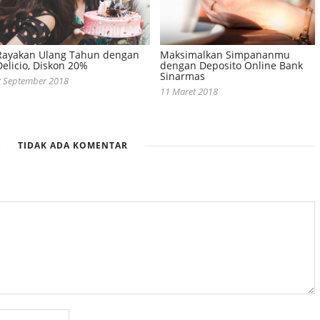
Rayakan Ulang Tahun dengan
Maksimalkan Simpananmu
Delicio, Diskon 20%
dengan Deposito Online Bank
Sinarmas
 September 2018
11 Maret 2018
TIDAK ADA KOMENTAR