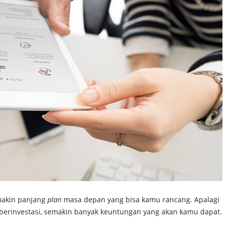
makin panjang
plan
masa depan yang bisa kamu rancang. Apalagi
 berinvestasi, semakin banyak keuntungan yang akan kamu dapat.