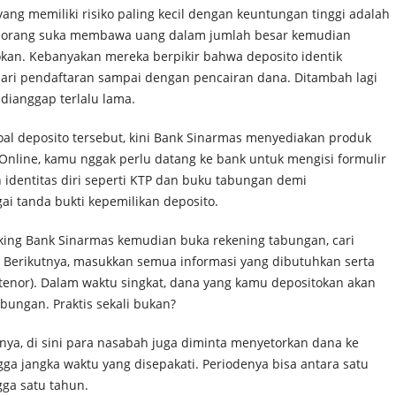
 yang memiliki risiko paling kecil dengan keuntungan tinggi adalah
a orang suka membawa uang dalam jumlah besar kemudian
kan. Kebanyakan mereka berpikir bahwa deposito identik
dari pendaftaran sampai dengan pencairan dana. Ditambah lagi
dianggap terlalu lama.
al deposito tersebut, kini Bank Sinarmas menyediakan produk
Online, kamu nggak perlu datang ke bank untuk mengisi formulir
 identitas diri seperti KTP dan buku tabungan demi
ai tanda bukti kepemilikan deposito.
king Bank Sinarmas kemudian buka rekening tabungan, cari
. Berikutnya, masukkan semua informasi yang dibutuhkan serta
(tenor). Dalam waktu singkat, dana yang kamu depositokan akan
bungan. Praktis sekali bukan?
ya, di sini para nasabah juga diminta menyetorkan dana ke
ngga jangka waktu yang disepakati. Periodenya bisa antara satu
gga satu tahun.