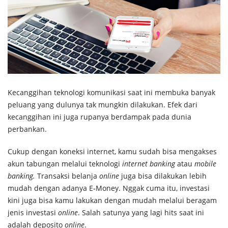
Kecanggihan teknologi komunikasi saat ini membuka banyak
peluang yang dulunya tak mungkin dilakukan. Efek dari
kecanggihan ini juga rupanya berdampak pada dunia
perbankan.
Cukup dengan koneksi internet, kamu sudah bisa mengakses
akun tabungan melalui teknologi
internet banking
atau
mobile
banking.
Transaksi belanja
online
juga bisa dilakukan lebih
mudah dengan adanya E-Money. Nggak cuma itu, investasi
kini juga bisa kamu lakukan dengan mudah melalui beragam
jenis investasi
online
. Salah satunya yang lagi hits saat ini
adalah deposito
online
.