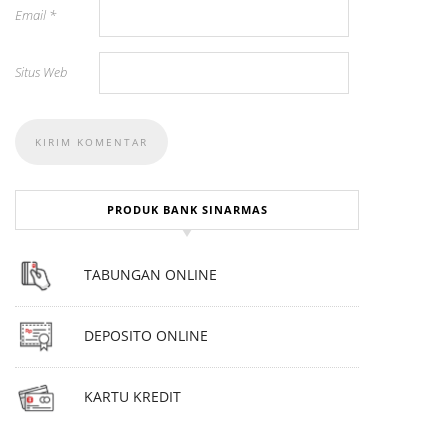
Email
*
Situs Web
PRODUK BANK SINARMAS
TABUNGAN ONLINE
DEPOSITO ONLINE
KARTU KREDIT