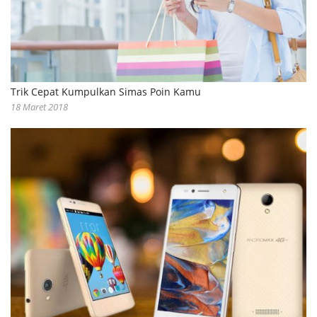
Trik Cepat Kumpulkan Simas Poin Kamu
18 Maret 2018