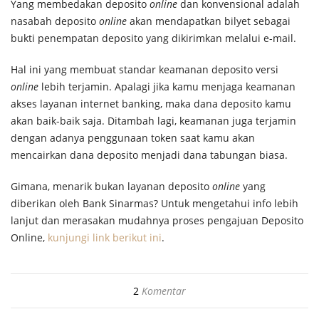
Yang membedakan deposito
online
dan konvensional adalah
nasabah deposito
online
akan mendapatkan bilyet sebagai
bukti penempatan deposito yang dikirimkan melalui e-mail.
Hal ini yang membuat standar keamanan deposito versi
online
lebih terjamin. Apalagi jika kamu menjaga keamanan
akses layanan internet banking, maka dana deposito kamu
akan baik-baik saja. Ditambah lagi, keamanan juga terjamin
dengan adanya penggunaan token saat kamu akan
mencairkan dana deposito menjadi dana tabungan biasa.
Gimana, menarik bukan layanan deposito
online
yang
diberikan oleh Bank Sinarmas? Untuk mengetahui info lebih
lanjut dan merasakan mudahnya proses pengajuan Deposito
Online,
kunjungi link berikut ini
.
2
Komentar