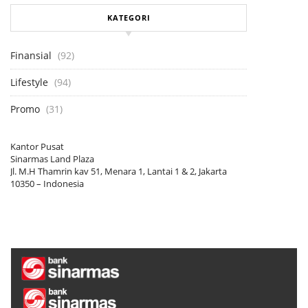
KATEGORI
Finansial
(92)
Lifestyle
(94)
Promo
(31)
Kantor Pusat
Sinarmas Land Plaza
Jl. M.H Thamrin kav 51, Menara 1, Lantai 1 & 2, Jakarta
10350 – Indonesia