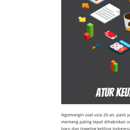
Ngomongin soal usia 20-an, pasti y
memang paling tepat dihabiskan u
baru dan
traveling
keliling Indones