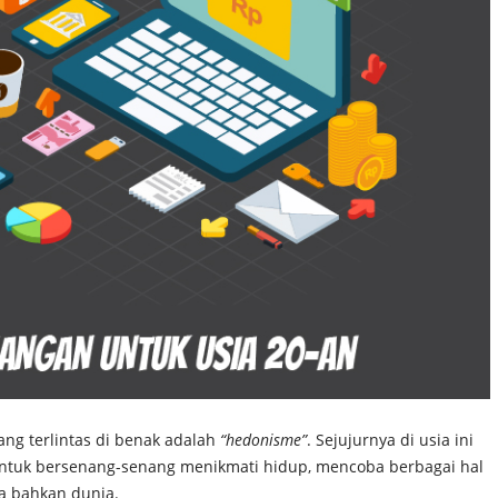
ang terlintas di benak adalah
“hedonisme”
. Sejujurnya di usia ini
ntuk bersenang-senang menikmati hidup, mencoba berbagai hal
ia bahkan dunia.