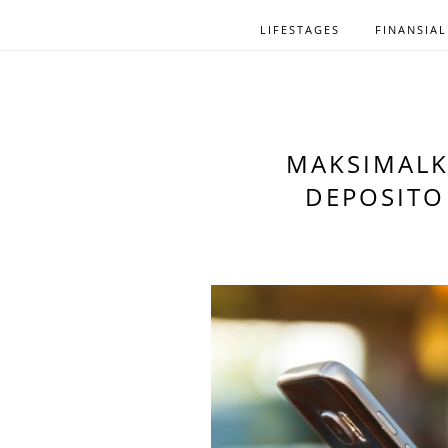
LIFESTAGES
FINANSIAL
MAKSIMAL
DEPOSITO