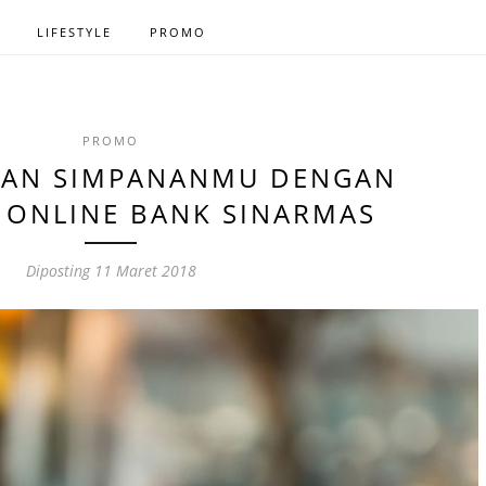
LIFESTYLE
PROMO
PROMO
KAN SIMPANANMU DENGAN
 ONLINE BANK SINARMAS
Diposting
11 Maret 2018