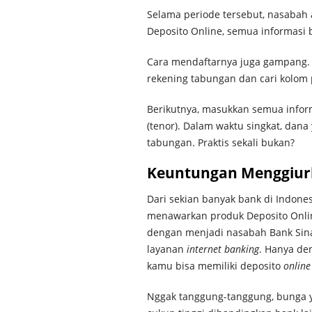
Selama periode tersebut, nasaba
Deposito Online, semua informasi
Cara mendaftarnya juga gampang.
rekening tabungan dan cari kolom
Berikutnya, masukkan semua inform
(tenor). Dalam waktu singkat, dan
tabungan. Praktis sekali bukan?
Keuntungan Menggiurk
Dari sekian banyak bank di Indone
menawarkan produk Deposito Onlin
dengan menjadi nasabah Bank Sina
layanan
internet banking
. Hanya de
kamu bisa memiliki deposito
onlin
Nggak tanggung-tanggung, bunga y