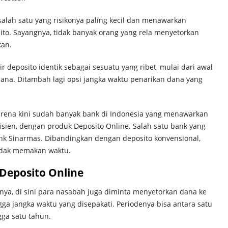
, salah satu yang risikonya paling kecil dan menawarkan
to. Sayangnya, tidak banyak orang yang rela menyetorkan
kan.
 deposito identik sebagai sesuatu yang ribet, mulai dari awal
ana. Ditambah lagi opsi jangka waktu penarikan dana yang
arena kini sudah banyak bank di Indonesia yang menawarkan
isien, dengan produk Deposito Online. Salah satu bank yang
nk Sinarmas. Dibandingkan dengan deposito konvensional,
tidak memakan waktu.
eposito Online
ya, di sini para nasabah juga diminta menyetorkan dana ke
ngga jangka waktu yang disepakati. Periodenya bisa antara satu
gga satu tahun.