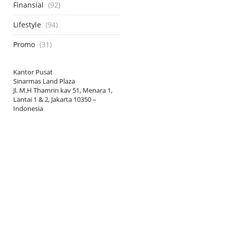
Finansial
(92)
Lifestyle
(94)
Promo
(31)
Kantor Pusat
Sinarmas Land Plaza
Jl. M.H Thamrin kav 51, Menara 1,
Lantai 1 & 2, Jakarta 10350 –
Indonesia