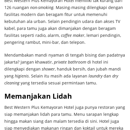
Best Western Plus Kemayoran Hotel memiliki tak kurang dari
126 ruangan
non-smoking.
Masing-masing dilengkapi dengan
fasilitas modern dan beragam fitur untuk memenuhi
kebutuhan ala urban. Selain pendingin udara dan akses TV
kabel, para tamu juga akan dimanjakan dengan beragam
fasilitas seperti radio, alarm,
coffee maker
, lemari pendingin,
pengering rambut, mini-bar, dan telepon.
Mendambakan mandi nyaman di tengah bising dan padatnya
Jakarta? Jangan khawatir,
private bathroom
di hotel ini
dilengkapi dengan
shower
, handuk bersih, dan jubah mandi
yang
higienis
. Selain itu masih ada layanan
laundry
dan
dry
cleaning
yang tersedia sesuai permintaan tamu.
Memanjakan Lidah
Best Western Plus Kemayoran Hotel juga punya restoran yang
siap memanjakan lidah para tamu. Menu sarapan lengkap
hingga makan siang dan malam tersedia di sini. Hotel juga
siap menyediakan makanan ringan dan koktail untuk mereka