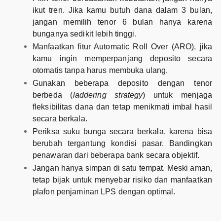
ikut tren. Jika kamu butuh dana dalam 3 bulan,
jangan memilih tenor 6 bulan hanya karena
bunganya sedikit lebih tinggi.
Manfaatkan fitur Automatic Roll Over (ARO), jika
kamu ingin memperpanjang deposito secara
otomatis tanpa harus membuka ulang.
Gunakan beberapa deposito dengan tenor
berbeda (
laddering strategy
) untuk menjaga
fleksibilitas dana dan tetap menikmati imbal hasil
secara berkala.
Periksa suku bunga secara berkala, karena bisa
berubah tergantung kondisi pasar. Bandingkan
penawaran dari beberapa bank secara objektif.
Jangan hanya simpan di satu tempat. Meski aman,
tetap bijak untuk menyebar risiko dan manfaatkan
plafon penjaminan LPS dengan optimal.