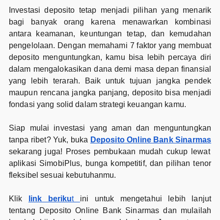
Investasi deposito tetap menjadi pilihan yang menarik
bagi banyak orang karena menawarkan kombinasi
antara keamanan, keuntungan tetap, dan kemudahan
pengelolaan. Dengan memahami 7 faktor yang membuat
deposito menguntungkan, kamu bisa lebih percaya diri
dalam mengalokasikan dana demi masa depan finansial
yang lebih terarah. Baik untuk tujuan jangka pendek
maupun rencana jangka panjang, deposito bisa menjadi
fondasi yang solid dalam strategi keuangan kamu.
Siap mulai investasi yang aman dan menguntungkan
tanpa ribet? Yuk, buka
Deposito Online Bank Sinarmas
sekarang juga! Proses pembukaan mudah cukup lewat
aplikasi SimobiPlus, bunga kompetitif, dan pilihan tenor
fleksibel sesuai kebutuhanmu.
Klik
link beriku
t
ini untuk mengetahui lebih lanjut
tentang Deposito Online Bank Sinarmas dan mulailah