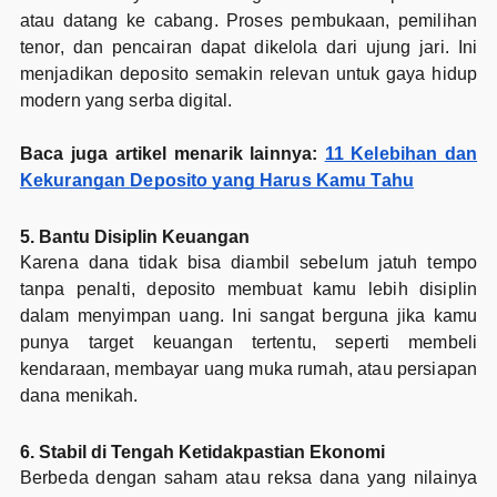
atau datang ke cabang. Proses pembukaan, pemilihan
tenor, dan pencairan dapat dikelola dari ujung jari. Ini
menjadikan deposito semakin relevan untuk gaya hidup
modern yang serba digital.
Baca juga artikel menarik lainnya:
11 Kelebihan dan
Kekurangan Deposito yang Harus Kamu Tahu
5. Bantu Disiplin Keuangan
Karena dana tidak bisa diambil sebelum jatuh tempo
tanpa penalti, deposito membuat kamu lebih disiplin
dalam menyimpan uang. Ini sangat berguna jika kamu
punya target keuangan tertentu, seperti membeli
kendaraan, membayar uang muka rumah, atau persiapan
dana menikah.
6. Stabil di Tengah Ketidakpastian Ekonomi
Berbeda dengan saham atau reksa dana yang nilainya