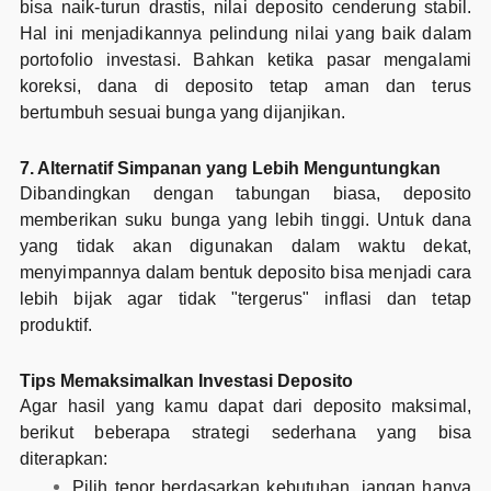
bisa naik-turun drastis, nilai deposito cenderung stabil.
Hal ini menjadikannya pelindung nilai yang baik dalam
portofolio investasi. Bahkan ketika pasar mengalami
koreksi, dana di deposito tetap aman dan terus
bertumbuh sesuai bunga yang dijanjikan.
7. Alternatif Simpanan yang Lebih Menguntungkan
Dibandingkan dengan tabungan biasa, deposito
memberikan suku bunga yang lebih tinggi. Untuk dana
yang tidak akan digunakan dalam waktu dekat,
menyimpannya dalam bentuk deposito bisa menjadi cara
lebih bijak agar tidak "tergerus" inflasi dan tetap
produktif.
Tips Memaksimalkan Investasi Deposito
Agar hasil yang kamu dapat dari deposito maksimal,
berikut beberapa strategi sederhana yang bisa
diterapkan:
Pilih tenor berdasarkan kebutuhan, jangan hanya