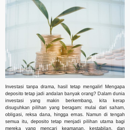
Investasi tanpa drama, hasil tetap mengalir! Mengapa
deposito tetap jadi andalan banyak orang? Dalam dunia
investasi yang makin berkembang, kita kerap
disuguhkan pilihan yang beragam: mulai dari saham,
obligasi, reksa dana, hingga emas. Namun di tengah
semua itu, deposito tetap menjadi pilihan utama bagi
mereka yang mencari keamanan, kestabilan, dan