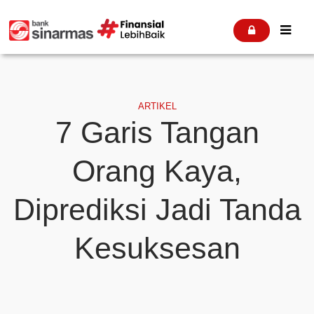


ARTIKEL
7 Garis Tangan
Orang Kaya,
Diprediksi Jadi Tanda
Kesuksesan