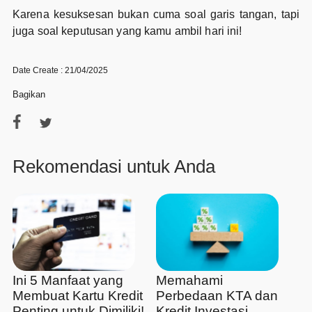
Karena kesuksesan bukan cuma soal garis tangan, tapi
juga soal keputusan yang kamu ambil hari ini!
Date Create : 21/04/2025
Bagikan
Rekomendasi untuk Anda
Ini 5 Manfaat yang
Memahami
Membuat Kartu Kredit
Perbedaan KTA dan
Penting untuk Dimiliki!
Kredit Investasi