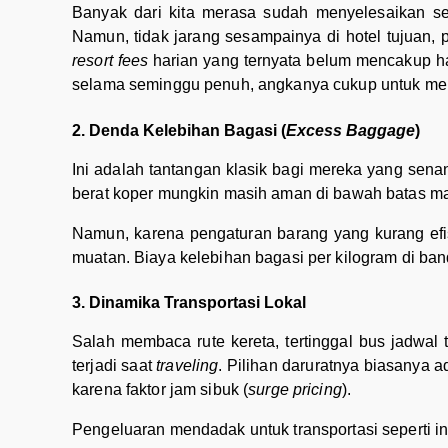
Banyak dari kita merasa sudah menyelesaikan s
Namun, tidak jarang sesampainya di hotel tujuan,
resort fees
harian yang ternyata belum mencakup har
selama seminggu penuh, angkanya cukup untuk men
2. Denda Kelebihan Bagasi (
Excess Baggage
)
Ini adalah tantangan klasik bagi mereka yang sen
berat koper mungkin masih aman di bawah batas m
Namun, karena pengaturan barang yang kurang efi
muatan. Biaya kelebihan bagasi per kilogram di band
3. Dinamika Transportasi Lokal
Salah membaca rute kereta, tertinggal bus jadwal 
terjadi saat
traveling
. Pilihan daruratnya biasanya
karena faktor jam sibuk (
surge pricing
).
Pengeluaran mendadak untuk transportasi seperti i