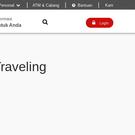
|
|
|
Personal
ATM & Cabang
Bantuan
Karir


formasi


Login
tuk Anda
raveling