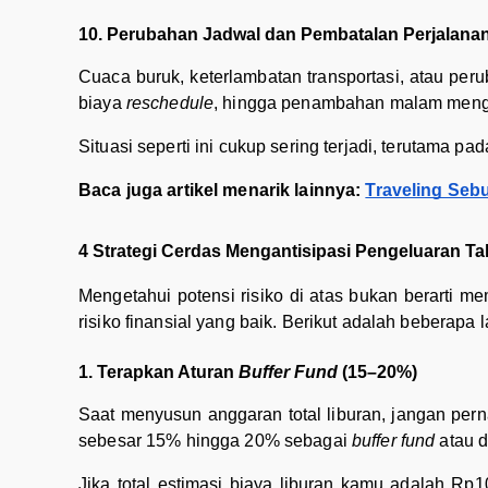
10. Perubahan Jadwal dan Pembatalan Perjalana
Cuaca buruk, keterlambatan transportasi, atau pe
biaya
reschedule
, hingga penambahan malam meng
Situasi seperti ini cukup sering terjadi, terutama pa
Baca juga artikel menarik lainnya:
Traveling Seb
4 Strategi Cerdas Mengantisipasi Pengeluaran T
Mengetahui potensi risiko di atas bukan berarti 
risiko finansial yang baik. Berikut adalah beberapa
1. Terapkan Aturan
Buffer Fund
(15–20%)
Saat menyusun anggaran total liburan, jangan per
sebesar 15% hingga 20% sebagai
buffer fund
atau 
Jika total estimasi biaya liburan kamu adalah Rp1