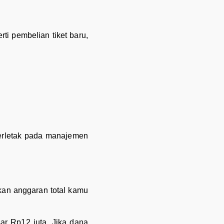
i pembelian tiket baru,
terletak pada manajemen
kan anggaran total kamu
sar Rp12 juta. Jika dana