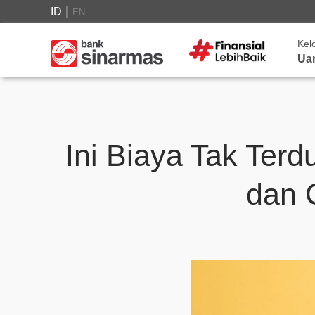
|
ID
EN
Kel
Ua
Ini Biaya Tak Ter
dan 