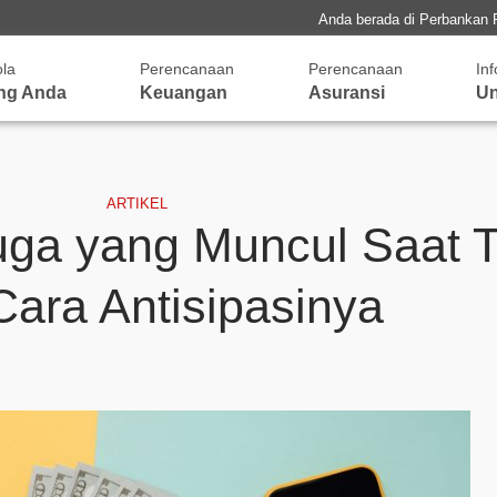
Anda berada di Perbankan 
ola
Perencanaan
Perencanaan
In
ng Anda
Keuangan
Asuransi
Un
ARTIKEL
duga yang Muncul Saat T
Cara Antisipasinya