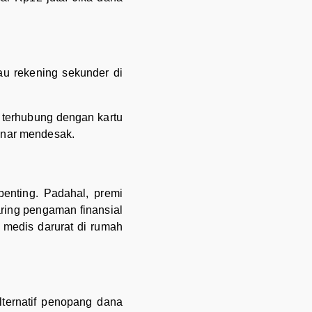
au rekening sekunder di
i terhubung dengan kartu
enar mendesak.
penting. Padahal, premi
aring pengaman finansial
 medis darurat di rumah
lternatif penopang dana