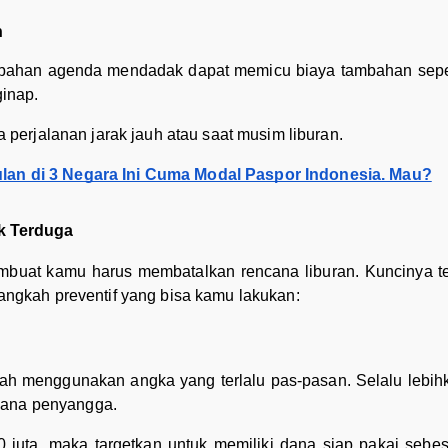
n
rubahan agenda mendadak dapat memicu biaya tambahan sepert
inap.
da perjalanan jarak jauh atau saat musim liburan.
ulan di 3 Negara Ini Cuma Modal Paspor Indonesia. Mau?
ak Terduga
membuat kamu harus membatalkan rencana liburan. Kuncinya 
 langkah preventif yang bisa kamu lakukan:
nah menggunakan angka yang terlalu pas-pasan. Selalu lebih
dana penyangga.
0 juta, maka targetkan untuk memiliki dana siap pakai sebe