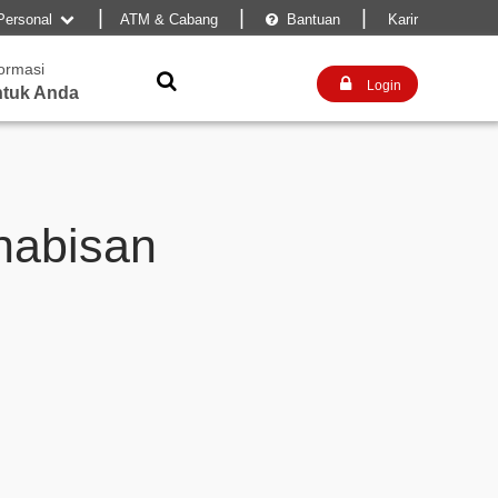
|
|
|
Personal
ATM & Cabang
Bantuan
Karir


formasi


Login
tuk Anda
habisan