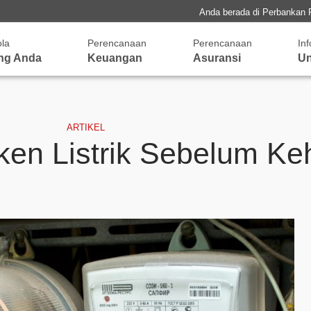
Anda berada di Perbankan 
ola
Perencanaan
Perencanaan
In
ng Anda
Keuangan
Asuransi
Un
ARTIKEL
ken Listrik Sebelum Ke