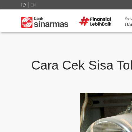
|
ID
EN
Kel
Ua
Cara Cek Sisa To