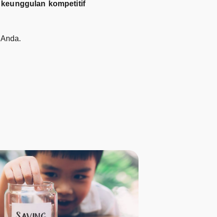
k keunggulan kompetitif
 Anda.