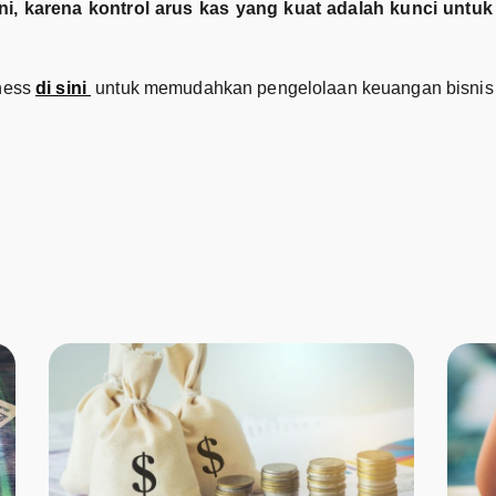
ini, karena kontrol arus kas yang kuat adalah kunci untu
iness
di sini
untuk memudahkan pengelolaan keuangan bisnis