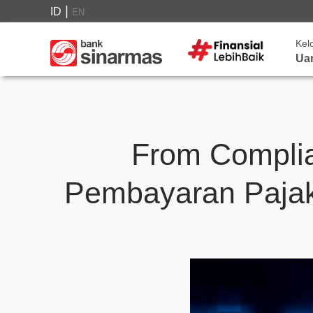
|
ID
EN
Kel
Ua
From Complia
Pembayaran Pajak