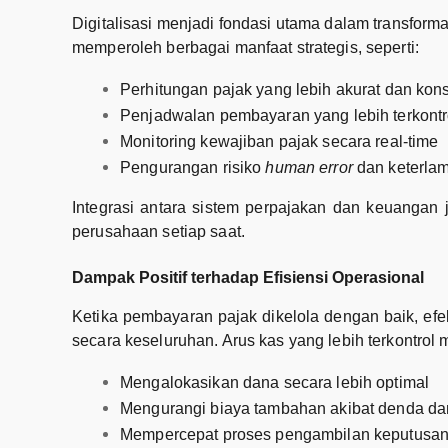
Digitalisasi menjadi fondasi utama dalam transform
memperoleh berbagai manfaat strategis, seperti:
Perhitungan pajak yang lebih akurat dan kons
Penjadwalan pembayaran yang lebih terkontr
Monitoring kewajiban pajak secara real-time
Pengurangan risiko
human error
dan keterla
Integrasi antara sistem perpajakan dan keuanga
perusahaan setiap saat.
Dampak Positif terhadap Efisiensi Operasional
Ketika pembayaran pajak dikelola dengan baik, efek
secara keseluruhan. Arus kas yang lebih terkontro
Mengalokasikan dana secara lebih optimal
Mengurangi biaya tambahan akibat denda da
Mempercepat proses pengambilan keputusan 