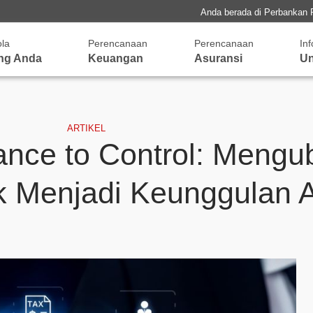
Anda berada di Perbankan 
ola
Perencanaan
Perencanaan
In
ng Anda
Keuangan
Asuransi
Un
ARTIKEL
nce to Control: Mengu
 Menjadi Keunggulan 