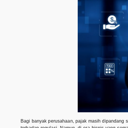
Bagi banyak perusahaan, pajak masih dipandang se
terhadap regulasi. Namun, di era bisnis yang sema