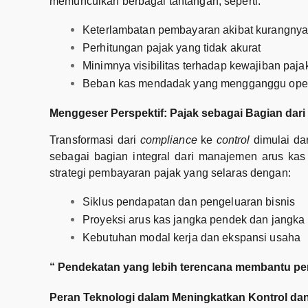
memunculkan berbagai tantangan, seperti:
Keterlambatan pembayaran akibat kurangny
Perhitungan pajak yang tidak akurat
Minimnya visibilitas terhadap kewajiban paja
Beban kas mendadak yang mengganggu oper
Menggeser Perspektif: Pajak sebagai Bagian dari 
Transformasi dari
compliance
ke
control
dimulai dar
sebagai bagian integral dari manajemen arus k
strategi pembayaran pajak yang selaras dengan:
Siklus pendapatan dan pengeluaran bisnis
Proyeksi arus kas jangka pendek dan jangka
Kebutuhan modal kerja dan ekspansi usaha
“ Pendekatan yang lebih terencana membantu perus
Peran Teknologi dalam Meningkatkan Kontrol dan