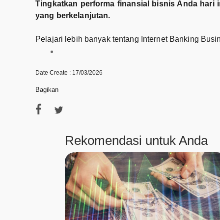
Tingkatkan performa finansial bisnis Anda hari 
yang berkelanjutan.
Pelajari lebih banyak tentang Internet Banking Bus
Date Create : 17/03/2026
Bagikan
Rekomendasi untuk Anda