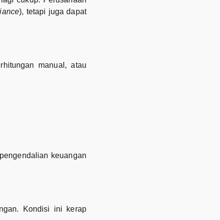
iance
), tetapi juga dapat
rhitungan manual, atau
gi pengendalian keuangan
gan. Kondisi ini kerap