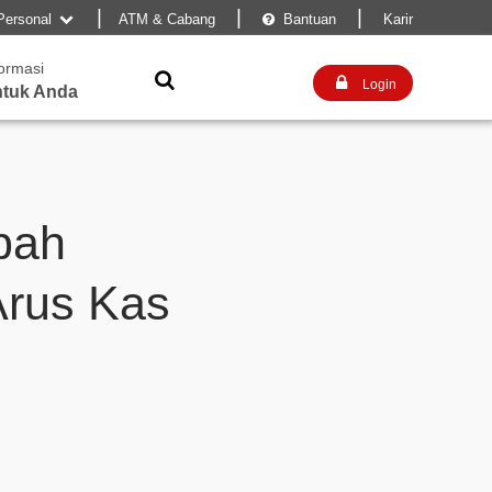
|
|
|
Personal
ATM & Cabang
Bantuan
Karir


formasi


Login
tuk Anda
bah
Arus Kas