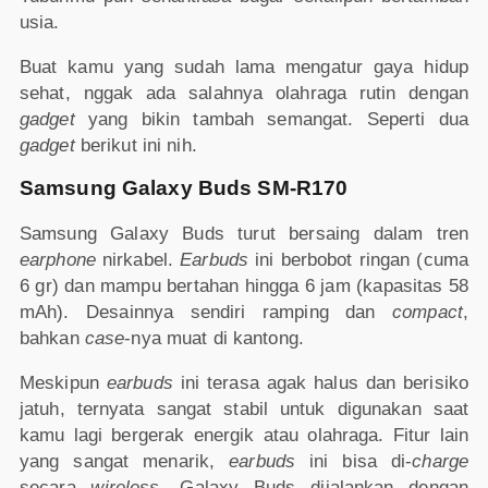
usia.
Buat kamu yang sudah lama mengatur gaya hidup
sehat, nggak ada salahnya olahraga rutin dengan
gadget
yang bikin tambah semangat. Seperti dua
gadget
berikut ini nih.
Samsung Galaxy Buds SM-R170
Samsung Galaxy Buds turut bersaing dalam tren
earphone
nirkabel.
Earbuds
ini berbobot ringan (cuma
6 gr) dan mampu bertahan hingga 6 jam (kapasitas 58
mAh). Desainnya sendiri ramping dan
compact
,
bahkan
case
-nya muat di kantong.
Meskipun
earbuds
ini terasa agak halus dan berisiko
jatuh, ternyata sangat stabil untuk digunakan saat
kamu lagi bergerak energik atau olahraga. Fitur lain
yang sangat menarik,
earbuds
ini bisa di-
charge
secara
wireless
. Galaxy Buds dijalankan dengan