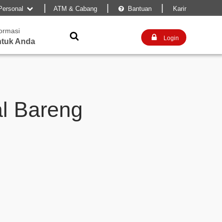
|
|
|
Personal
ATM & Cabang
Bantuan
Karir


formasi


Login
tuk Anda
al Bareng