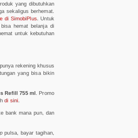
produk yang dibutuhkan
ga sekaligus berhemat.
le di SimobiPlus
. Untuk
 bisa hemat belanja di
 hemat untuk kebutuhan
 punya rekening khusus
ungan yang bisa bikin
s Refill 755 ml
. Promo
ah
di sini
.
e bank mana pun, dan
p
pulsa, bayar tagihan,