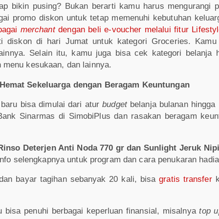
rap bikin pusing? Bukan berarti kamu harus mengurangi 
gai promo diskon untuk tetap memenuhi kebutuhan keluar
bagai
merchant
dengan beli e-voucher melalui fitur Lifesty
i diskon di hari Jumat untuk kategori Groceries. Kamu
ainnya. Selain itu, kamu juga bisa cek kategori belanja
n menu kesukaan, dan lainnya.
n Hemat Sekeluarga dengan Beragam Keuntungan
baru bisa dimulai dari atur
budget
belanja bulanan hingga
 Bank Sinarmas di SimobiPlus dan rasakan beragam keunt
Rinso Deterjen Anti Noda 770 gr dan Sunlight Jeruk Nipi
 info selengkapnya untuk program dan cara penukaran hadi
an bayar tagihan sebanyak 20 kali, bisa
gratis transfer
k
 bisa penuhi berbagai keperluan finansial, misalnya
top u