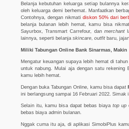
Belanja kebutuhan keluarga setiap bulannya ke
oleh keluarga demi berhemat. Manfaatkan berba
Contohnya, dengan nikmati
diskon 50% dari ber
belanja bulanan lebih hemat, kamu bisa nikmat
Sayurbox, Transmart Carrefour, dan
merchant
l
lainnya, seperti belanja
skincare
,
outfit
baru, jaja
Miliki Tabungan Online Bank Sinarmas, Maki
Mengatur keuangan supaya lebih hemat di tahun 
untuk nabung. Mulai aja dengan satu rekening
kamu lebih hemat.
Dengan buka Tabungan Online, kamu bisa dapat
ini berlangsung sampai 16 Februari 2022. Simak
Selain itu, kamu bisa dapat bebas biaya
top up
d
bebas biaya admin bulanan.
Nggak cuma itu aja, di aplikasi SimobiPlus kamu