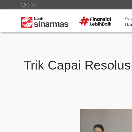
|
ID
EN
Kel
Ua
Trik Capai Resolu