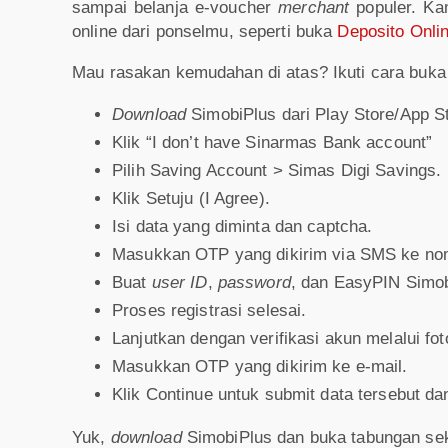
sampai belanja e-voucher
merchant
populer. K
online dari ponselmu, seperti buka
Deposito Onli
Mau rasakan kemudahan di atas? Ikuti cara buka 
Download
SimobiPlus dari Play Store/App St
Klik “I don’t have Sinarmas Bank account”
Pilih Saving Account > Simas Digi Savings.
Klik Setuju (I Agree).
Isi data yang diminta dan captcha.
Masukkan OTP yang dikirim via SMS ke nom
Buat
user ID
,
password
, dan EasyPIN Simo
Proses registrasi selesai.
Lanjutkan dengan verifikasi akun melalui fot
Masukkan OTP yang dikirim ke e-mail.
Klik Continue untuk submit data tersebut da
Yuk,
download
SimobiPlus dan buka tabungan se