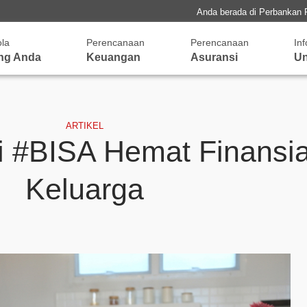
Anda berada di Perbankan 
ola
Perencanaan
Perencanaan
In
ng Anda
Keuangan
Asuransi
Un
ARTIKEL
si #BISA Hemat Finansi
Keluarga