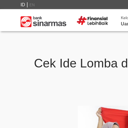
|
ID
EN
Kel
Ua
Cek Ide Lomba d