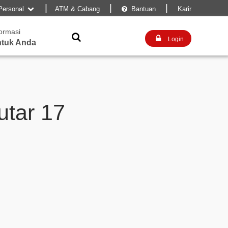
|
|
|
Personal
ATM & Cabang
Bantuan
Karir


formasi


Login
tuk Anda
tar 17