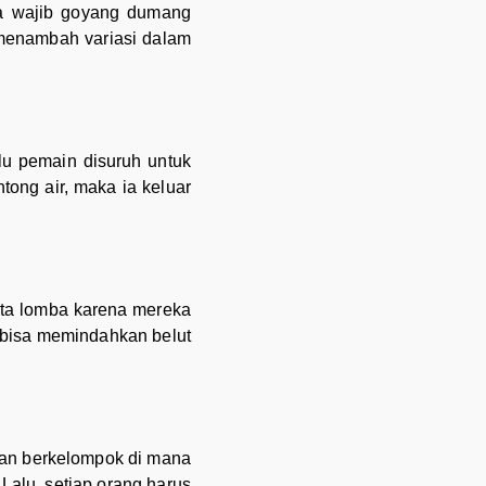
ta wajib goyang dumang
i menambah variasi dalam
lu pemain disuruh untuk
ong air, maka ia keluar
erta lomba karena mereka
 bisa memindahkan belut
bkan berkelompok di mana
Lalu, setiap orang harus