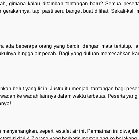
ah, gimana kalau ditambah tantangan baru? Semua peser
 gerakannya, tapi pasti seru banget buat dilihat. Sekali-kal
ya ada beberapa orang yang berdiri dengan mata tertutup, la
ukulnya hingga air pecah. Bagi yang duluan memecahkan kant
kan belut yang licin. Justru itu menjadi tantangan bagi pes
u wadah ke wadah lainnya dalam waktu terbatas. Peserta yang
anya!
enyenangkan, seperti estafet air ini. Permainan ini diwaji
erdiri dari 4-7 orang yang berbaris memanjang ke belakang. 