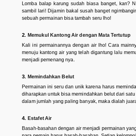
Lomba balap karung sudah biasa banget, kan? N
sambil lari! Dijamin bakal susah banget ngimbangin
sebuah permainan bisa tambah seru lho!
Memukul Kantong Air dengan Mata Tertutup
Kali ini permainannya dengan air lho! Cara mainn
menuju kantong air yang telah digantung lalu mem
menjadi pemenang nya.
Memindahkan Belut
Permainan ini seru dan unik karena harus memindah
diharapkan untuk bisa memindahkan belut dari sat
dalam jumlah yang paling banyak, maka dialah juar
Estafet Air
Basah-basahan dengan air menjadi permainan yang m
para pemain harus basah-basahan. Setiap kelompok t