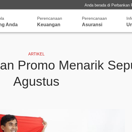
Anda berada di Perbankan 
ola
Perencanaan
Perencanaan
In
ng Anda
Keuangan
Asuransi
Un
ARTIKEL
an Promo Menarik Sepu
Agustus