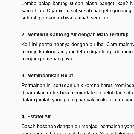
Lomba balap karung sudah biasa banget, kan? N
sambil lari! Dijamin bakal susah banget ngimbangin
sebuah permainan bisa tambah seru lho!
Memukul Kantong Air dengan Mata Tertutup
Kali ini permainannya dengan air lho! Cara mainn
menuju kantong air yang telah digantung lalu mem
menjadi pemenang nya.
Memindahkan Belut
Permainan ini seru dan unik karena harus memindah
diharapkan untuk bisa memindahkan belut dari sat
dalam jumlah yang paling banyak, maka dialah juar
Estafet Air
Basah-basahan dengan air menjadi permainan yang m
para pemain harus basah-basahan. Setiap kelompok t