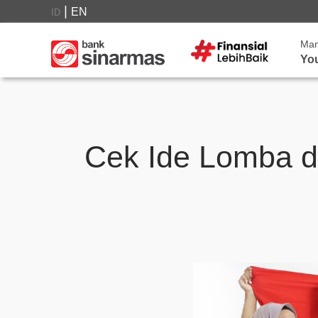
|
EN
ID
Ma
Yo
Cek Ide Lomba d