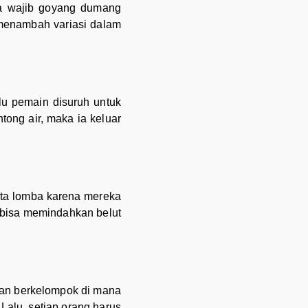
ta wajib goyang dumang
i menambah variasi dalam
lu pemain disuruh untuk
ong air, maka ia keluar
erta lomba karena mereka
 bisa memindahkan belut
bkan berkelompok di mana
Lalu, setiap orang harus