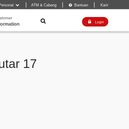
|
|
|
Personal
ATM & Cabang
Bantuan
Karir


stomer


Login
formation
tar 17