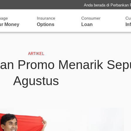
Anda berada di Perbankan 
nage
Insurance
Consumer
Cu
ur Money
Options
Loan
In
ARTIKEL
an Promo Menarik Sepu
Agustus