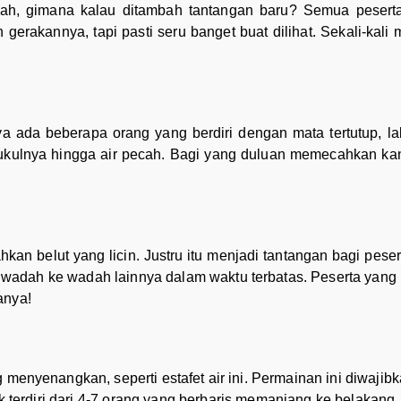
ah, gimana kalau ditambah tantangan baru? Semua peser
 gerakannya, tapi pasti seru banget buat dilihat. Sekali-kal
ya ada beberapa orang yang berdiri dengan mata tertutup, la
ukulnya hingga air pecah. Bagi yang duluan memecahkan kant
kan belut yang licin. Justru itu menjadi tantangan bagi pes
u wadah ke wadah lainnya dalam waktu terbatas. Peserta yang
anya!
enyenangkan, seperti estafet air ini. Permainan ini diwaji
erdiri dari 4-7 orang yang berbaris memanjang ke belakang. 