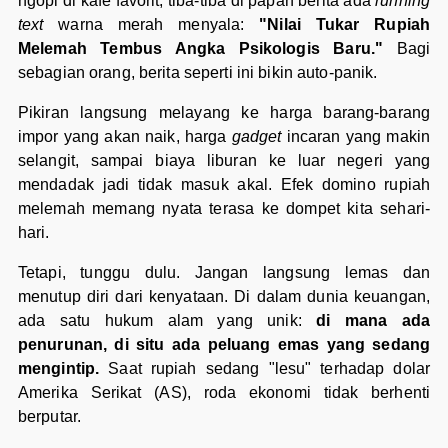
ngopi di kafe favorit, tiba-tiba di papan berita ada
running
text
warna merah menyala:
"Nilai Tukar Rupiah
Melemah Tembus Angka Psikologis Baru."
Bagi
sebagian orang, berita seperti ini bikin auto-panik.
Pikiran langsung melayang ke harga barang-barang
impor yang akan naik, harga
gadget
incaran yang makin
selangit, sampai biaya liburan ke luar negeri yang
mendadak jadi tidak masuk akal. Efek domino rupiah
melemah memang nyata terasa ke dompet kita sehari-
hari.
Tetapi, tunggu dulu. Jangan langsung lemas dan
menutup diri dari kenyataan. Di dalam dunia keuangan,
ada satu hukum alam yang unik:
di mana ada
penurunan, di situ ada peluang emas yang sedang
mengintip.
Saat rupiah sedang "lesu" terhadap dolar
Amerika Serikat (AS), roda ekonomi tidak berhenti
berputar.