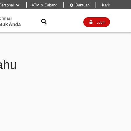
|
|
|
Personal
ATM & Cabang
Bantuan
Karir


formasi


Login
tuk Anda
ahu