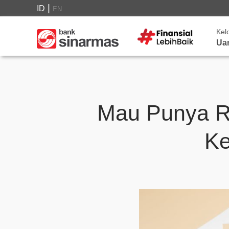
|
ID
EN
Kel
Ua
Mau Punya R
Ke