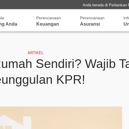
Anda berada di Perbankan 
ola
Perencanaan
Perencanaan
In
ng Anda
Keuangan
Asuransi
Un
ARTIKEL
umah Sendiri? Wajib T
unggulan KPR!