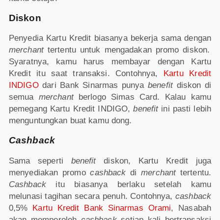
Diskon
Penyedia Kartu Kredit biasanya bekerja sama dengan
merchant
tertentu untuk mengadakan promo diskon.
Syaratnya, kamu harus membayar dengan Kartu
Kredit itu saat transaksi. Contohnya,
Kartu Kredit
INDIGO
dari Bank Sinarmas punya
benefit
diskon di
semua
merchant
berlogo Simas Card. Kalau kamu
pemegang Kartu Kredit INDIGO,
benefit
ini pasti lebih
menguntungkan buat kamu dong.
Cashback
Sama seperti
benefit
diskon, Kartu Kredit juga
menyediakan promo
cashback
di
merchant
tertentu.
Cashback
itu biasanya berlaku setelah kamu
melunasi tagihan secara penuh. Contohnya,
cashback
0,5%
Kartu Kredit Bank Sinarmas Orami
, Nasabah
akan memperoleh
cashback
setiap kali bertransaksi