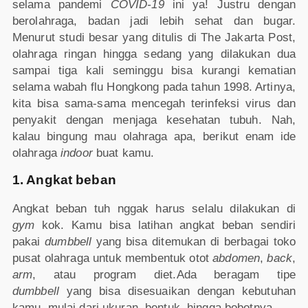
selama pandemi
COVID-19
ini ya! Justru dengan
berolahraga, badan jadi lebih sehat dan bugar.
Menurut studi besar yang ditulis di The Jakarta Post,
olahraga ringan hingga sedang yang dilakukan dua
sampai tiga kali seminggu bisa kurangi kematian
selama wabah flu Hongkong pada tahun 1998. Artinya,
kita bisa sama-sama mencegah terinfeksi virus dan
penyakit dengan menjaga kesehatan tubuh. Nah,
kalau bingung mau olahraga apa, berikut enam ide
olahraga
indoor
buat kamu.
1. Angkat beban
Angkat beban tuh nggak harus selalu dilakukan di
gym
kok. Kamu bisa latihan angkat beban sendiri
pakai
dumbbell
yang bisa ditemukan di berbagai toko
pusat olahraga
untuk membentuk otot
abdomen
,
back
,
arm
, atau program diet.Ada beragam tipe
dumbbell
yang bisa disesuaikan dengan kebutuhan
kamu, mulai dari ukuran, bentuk, hingga bobotnya.