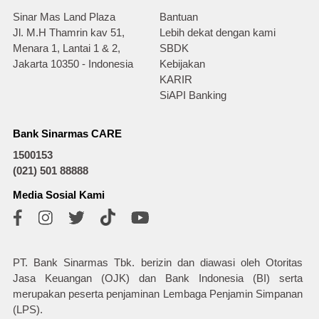
Sinar Mas Land Plaza
Bantuan
Jl. M.H Thamrin kav 51,
Lebih dekat dengan kami
Menara 1, Lantai 1 & 2,
SBDK
Jakarta 10350 - Indonesia
Kebijakan
KARIR
SiAPI Banking
Bank Sinarmas CARE
1500153
(021) 501 88888
Media Sosial Kami
PT. Bank Sinarmas Tbk. berizin dan diawasi oleh Otoritas
Jasa Keuangan (OJK) dan Bank Indonesia (BI) serta
merupakan peserta penjaminan Lembaga Penjamin Simpanan
(LPS).