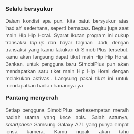
Selalu bersyukur
Dalam kondisi apa pun, kita patut bersyukur atas
'hadiah' sederhana, seperti bernapas. Begitu juga saat
main Hip Hip Horai. Syarat ikutan program ini cukup
transaksi
top-up
dan bayar tagihan. Jadi, dengan
transaksi yang kamu lakukan di SimobiPlus tersebut,
kamu akan langsung dapat tiket main Hip Hip Horai.
Bahkan, untuk pengguna baru SimobiPlus pun akan
mendapatkan satu tiket main Hip Hip Horai dengan
melakukan aktivasi. Langsung pakai tiket ini untuk
mendapatkan hadiah hariannya ya.
Pantang menyerah
Setiap pengguna SimobiPlus berkesempatan meraih
hadiah utama yang kece abis. Salah satunya,
smartphone
Samsung Galaxy A71 yang punya empat
lensa kamera. Kamu nggak akan tahu