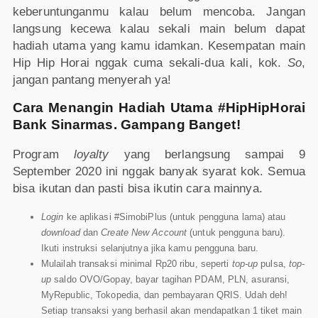
keberuntunganmu kalau belum mencoba. Jangan
langsung kecewa kalau sekali main belum dapat
hadiah utama yang kamu idamkan. Kesempatan main
Hip Hip Horai nggak cuma sekali-dua kali, kok.
So
,
jangan pantang menyerah ya!
Cara Menangin Hadiah Utama #HipHipHorai
Bank Sinarmas. Gampang Banget!
Program
loyalty
yang berlangsung sampai 9
September 2020 ini nggak banyak syarat kok. Semua
bisa ikutan dan pasti bisa ikutin cara mainnya.
Login
ke aplikasi #SimobiPlus (untuk pengguna lama) atau
download
dan
Create New Account
(untuk pengguna baru).
Ikuti instruksi selanjutnya jika kamu pengguna baru.
Mulailah transaksi minimal Rp20 ribu, seperti
top-up
pulsa,
top-
up
saldo OVO/Gopay, bayar tagihan PDAM, PLN, asuransi,
MyRepublic, Tokopedia, dan pembayaran QRIS. Udah deh!
Setiap transaksi yang berhasil akan mendapatkan 1 tiket main