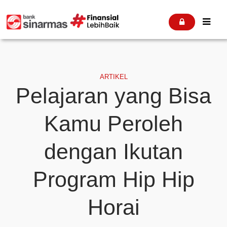


ARTIKEL
Pelajaran yang Bisa
Kamu Peroleh
dengan Ikutan
Program Hip Hip
Horai