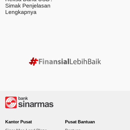
Simak Penjelasan
Lengkapnya
Kantor Pusat
Pusat Bantuan