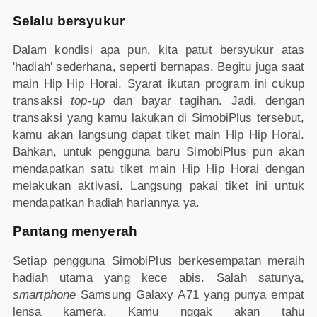
Selalu bersyukur
Dalam kondisi apa pun, kita patut bersyukur atas
'hadiah' sederhana, seperti bernapas. Begitu juga saat
main Hip Hip Horai. Syarat ikutan program ini cukup
transaksi
top-up
dan bayar tagihan. Jadi, dengan
transaksi yang kamu lakukan di SimobiPlus tersebut,
kamu akan langsung dapat tiket main Hip Hip Horai.
Bahkan, untuk pengguna baru SimobiPlus pun akan
mendapatkan satu tiket main Hip Hip Horai dengan
melakukan aktivasi. Langsung pakai tiket ini untuk
mendapatkan hadiah hariannya ya.
Pantang menyerah
Setiap pengguna SimobiPlus berkesempatan meraih
hadiah utama yang kece abis. Salah satunya,
smartphone
Samsung Galaxy A71 yang punya empat
lensa kamera. Kamu nggak akan tahu