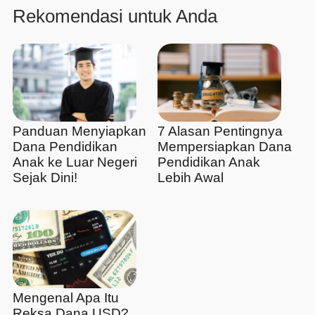
Rekomendasi untuk Anda
Panduan Menyiapkan
7 Alasan Pentingnya
Dana Pendidikan
Mempersiapkan Dana
Anak ke Luar Negeri
Pendidikan Anak
Sejak Dini!
Lebih Awal
Mengenal Apa Itu
Reksa Dana USD?