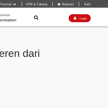
|
|
|
Personal
ATM & Cabang
Bantuan
Karir


stomer


Login
formation
ren dari