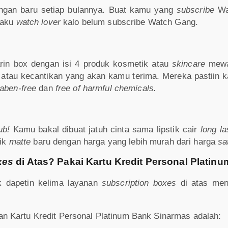
ngan baru setiap bulannya. Buat kamu yang
subscribe
Wa
gaku
watch lover
kalo belum subscribe Watch Gang.
in box dengan isi 4 produk kosmetik atau
skincare
mewa
atau kecantikan yang akan kamu terima. Mereka pastiin k
raben-free
dan
free of harmful chemicals.
lub!
Kamu bakal dibuat jatuh cinta sama lipstik cair
long la
ik
matte
baru dengan harga yang lebih murah dari harga
sa
xes
di Atas? Pakai Kartu Kredit Personal Platin
k dapetin kelima layanan
subscription boxes
di atas men
n Kartu Kredit Personal Platinum Bank Sinarmas adalah: