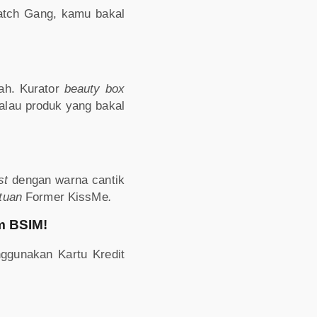
tch Gang, kamu bakal
h. Kurator
beauty box
alau produk yang bakal
st
dengan warna cantik
tuan
Former KissMe
.
um BSIM!
ggunakan Kartu Kredit