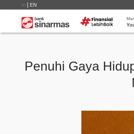
|
EN
ID
Ma
Yo
Penuhi Gaya Hidu