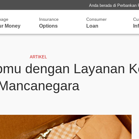
Anda berada di Perbankan 
nage
Insurance
Consumer
Cu
ur Money
Options
Loan
In
ARTIKEL
pmu dengan Layanan Ke
Mancanegara