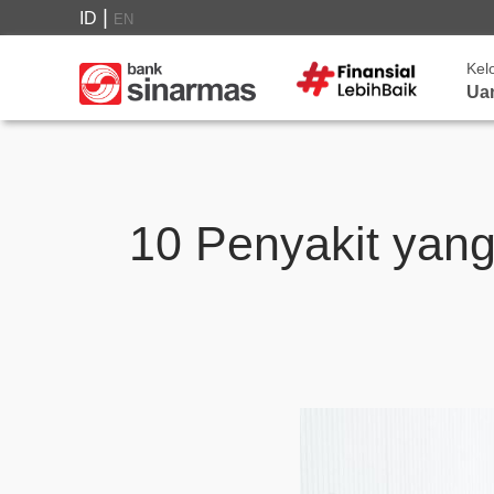
|
ID
EN
Kel
Ua
10 Penyakit yan