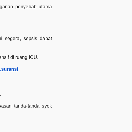
anganan penyebab utama
i segera, sepsis dapat
nsif di ruang ICU.
Asuransi
.
wasan tanda-tanda syok