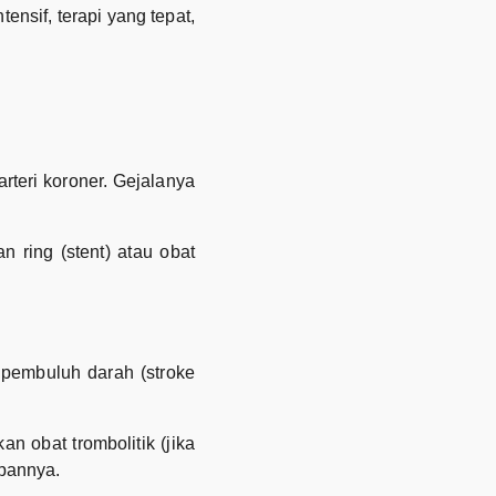
nsif, terapi yang tepat,
rteri koroner. Gejalanya
 ring (stent) atau obat
 pembuluh darah (stroke
n obat trombolitik (jika
epannya.