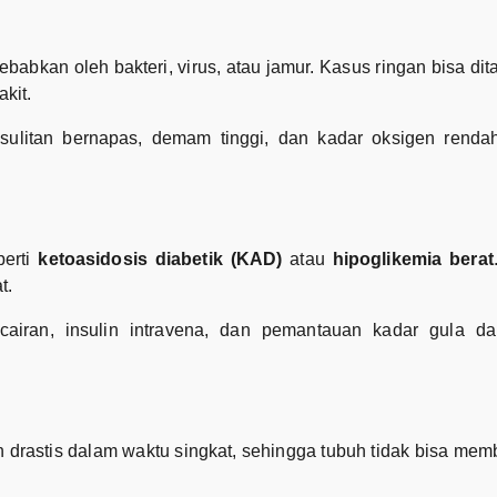
abkan oleh bakteri, virus, atau jamur. Kasus ringan bisa dita
kit.
ulitan bernapas, demam tinggi, dan kadar oksigen rend
perti
ketoasidosis diabetik (KAD)
atau
hipoglikemia berat
t.
airan, insulin intravena, dan pemantauan kadar gula da
run drastis dalam waktu singkat, sehingga tubuh tidak bisa me