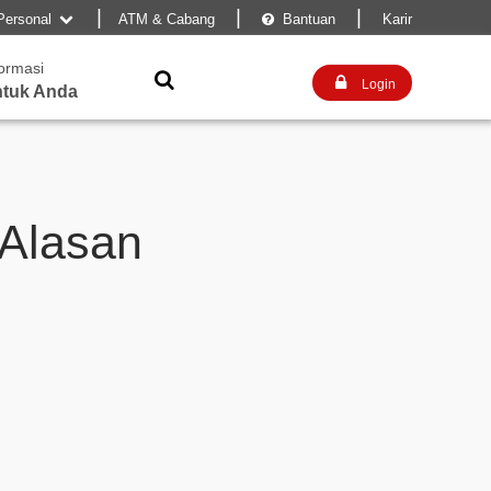
|
|
|
Personal
ATM & Cabang
Bantuan
Karir


formasi


Login
tuk Anda
 Alasan