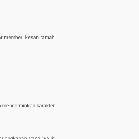
gar memberi kesan ramah
an mencerminkan karakter
erlengkapan yang wajib