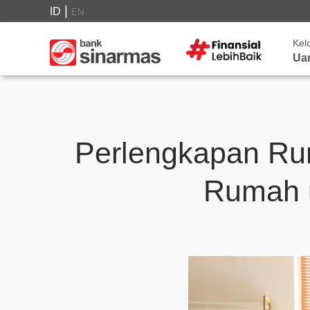
|
ID
EN
Kel
Ua
Perlengkapan Ru
Rumah 