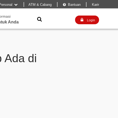
|
|
|
Personal
ATM & Cabang
Bantuan
Karir


formasi


Login
tuk Anda
 Ada di