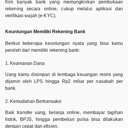
Kini banyak bank yang memungkinkan pembukaan
rekening secara online, cukup melalui aplikasi dan
verifikasi wajah (e-KYC).
Keuntungan Memiliki Rekening Bank
Berikut beberapa keuntungan nyata yang bisa kamu
peroleh dari memiliki rekening bank:
1. Keamanan Dana
Uang kamu disimpan di lembaga keuangan resmi yang
dijamin oleh LPS hingga Rp2 miliar per nasabah per
bank.
2. Kemudahan Bertransaksi
Baik transfer uang, belanja online, membayar tagihan
listrik, BPJS, hingga pembelian pulsa bisa dilakukan
dengan cepat dan efisien.