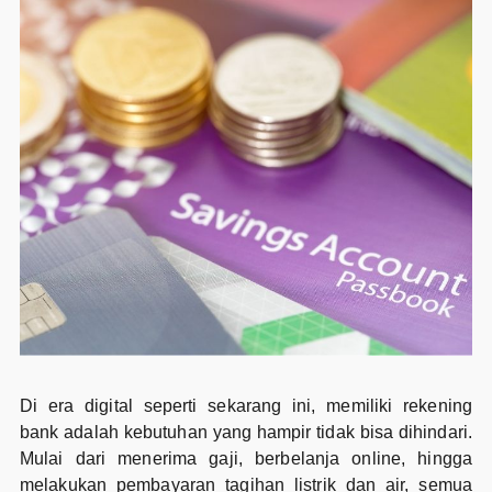
Di era digital seperti sekarang ini, memiliki rekening
bank adalah kebutuhan yang hampir tidak bisa dihindari.
Mulai dari menerima gaji, berbelanja online, hingga
melakukan pembayaran tagihan listrik dan air, semua