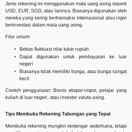
Jenis rekening ini menggunakan mata uang asing seperti
USD, EUR, SGD, atau lainnya. Biasanya digunakan oleh
mereka yang sering bertransaksi internasional atau ingin
berinvestasi dalam mata uang asing.
Fitur umum:
Bebas fluktuasi nilai tukar rupiah
Dapat digunakan untuk pembayaran ke luar
negeri
Biasanya tidak memiliki bunga, atau bunga sangat
kecil
Contoh penggunaan: Bisnis ekspor-impor, pelajar yang
kuliah di luar negeri, atau investor valuta asing.
Tips Membuka Rekening Tabungan yang Tepat
Membuka rekening mungkin terdengar sederhana, tetapi