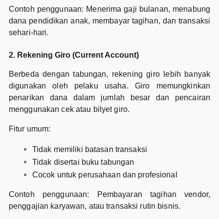
Contoh penggunaan: Menerima gaji bulanan, menabung
dana pendidikan anak, membayar tagihan, dan transaksi
sehari-hari.
2. Rekening Giro (Current Account)
Berbeda dengan tabungan, rekening giro lebih banyak
digunakan oleh pelaku usaha. Giro memungkinkan
penarikan dana dalam jumlah besar dan pencairan
menggunakan cek atau bilyet giro.
Fitur umum:
Tidak memiliki batasan transaksi
Tidak disertai buku tabungan
Cocok untuk perusahaan dan profesional
Contoh penggunaan: Pembayaran tagihan vendor,
penggajian karyawan, atau transaksi rutin bisnis.