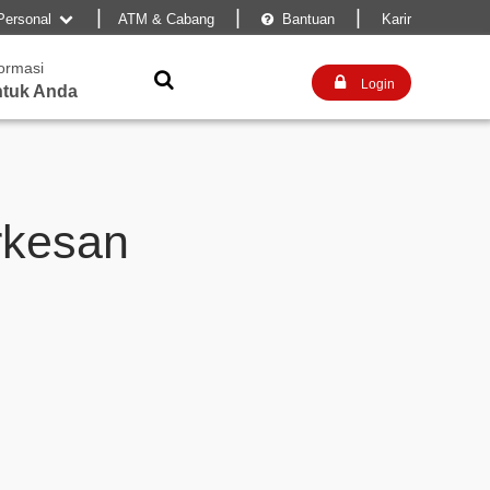
|
|
|
Personal
ATM & Cabang
Bantuan
Karir


formasi


Login
tuk Anda
rkesan