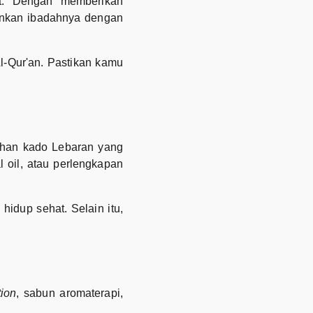
at. Dengan memberikan
ankan ibadahnya dengan
Al-Qur'an. Pastikan kamu
lihan kado Lebaran yang
 oil, atau perlengkapan
idup sehat. Selain itu,
tion
, sabun aromaterapi,