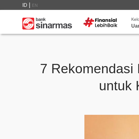
|
ID
EN
Kel
Ua
7 Rekomendasi 
untuk 