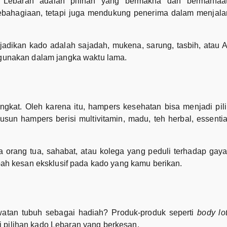
o Lebaran adalah pilihan yang bermakna dan bermanfa
kebahagiaan, tetapi juga mendukung penerima dalam menjal
jadikan kado adalah sajadah, mukena, sarung, tasbih, atau 
digunakan dalam jangka waktu lama.
ngkat. Oleh karena itu, hampers kesehatan bisa menjadi pi
un hampers berisi multivitamin, madu, teh herbal, essential
orang tua, sahabat, atau kolega yang peduli terhadap gaya h
 kesan eksklusif pada kado yang kamu berikan.
atan tubuh sebagai hadiah? Produk-produk seperti
body lo
 pilihan kado Lebaran yang berkesan.