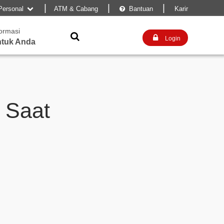
|
|
|
Personal
ATM & Cabang
Bantuan
Karir


formasi


Login
tuk Anda
 Saat