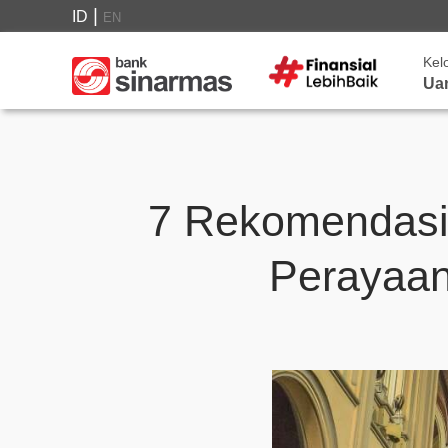
|
ID
EN
Kel
Ua
7 Rekomendasi
Perayaan