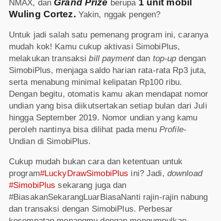
Grand Prize
1 unit mobil
NMAX, dan
berupa
Wuling Cortez.
Yakin, nggak pengen?
Untuk jadi salah satu pemenang program ini, caranya
mudah kok! Kamu cukup aktivasi SimobiPlus,
melakukan transaksi
bill payment
dan
top-up
dengan
SimobiPlus, menjaga saldo harian rata-rata Rp3 juta,
serta menabung minimal kelipatan Rp100 ribu.
Dengan begitu, otomatis kamu akan mendapat nomor
undian yang bisa diikutsertakan setiap bulan dari Juli
hingga September 2019. Nomor undian yang kamu
peroleh nantinya bisa dilihat pada menu
Profile-
Undian di SimobiPlus.
Cukup mudah bukan cara dan ketentuan untuk
program
#LuckyDrawSimobiPlus
ini? Jadi,
download
#SimobiPlus
sekarang juga dan
#BiasakanSekarangLuarBiasaNanti rajin-rajin nabung
dan transaksi dengan SimobiPlus. Perbesar
kesempatan menangmu dengan mengumpulkan