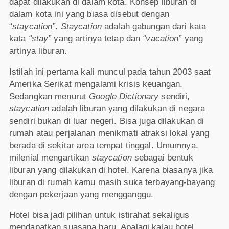
dapat dilakukan di dalam kota. Konsep liburan di
dalam kota ini yang biasa disebut dengan
“
staycation”
.
Staycation
adalah gabungan dari kata
kata
“stay”
yang artinya tetap dan
“vacation”
yang
artinya liburan.
Istilah ini pertama kali muncul pada tahun 2003 saat
Amerika Serikat mengalami krisis keuangan.
Sedangkan menurut
Google Dictionary
sendiri,
staycation
adalah liburan yang dilakukan di negara
sendiri bukan di luar negeri. Bisa juga dilakukan di
rumah atau perjalanan menikmati atraksi lokal yang
berada di sekitar area tempat tinggal. Umumnya,
milenial mengartikan
staycation
sebagai bentuk
liburan yang dilakukan di hotel. Karena biasanya jika
liburan di rumah kamu masih suka terbayang-bayang
dengan pekerjaan yang mengganggu.
Hotel bisa jadi pilihan untuk istirahat sekaligus
mendapatkan suasana baru. Apalagi kalau hotel