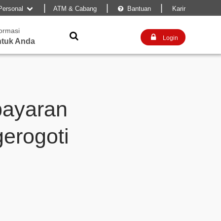
|
|
|
Personal
ATM & Cabang
Bantuan
Karir


formasi


Login
tuk Anda
bayaran
erogoti