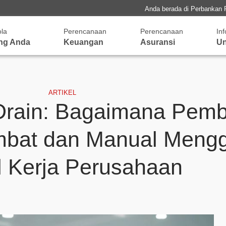
Anda berada di Perbankan 
ola
Perencanaan
Perencanaan
In
ng Anda
Keuangan
Asuransi
Un
ARTIKEL
 Drain: Bagaimana Pem
mbat dan Manual Mengg
 Kerja Perusahaan