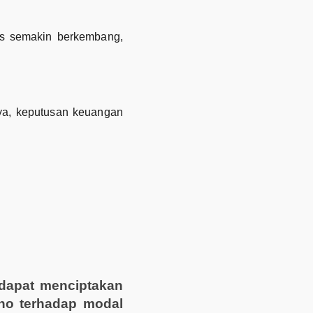
is semakin berkembang,
nya, keputusan keuangan
 dapat menciptakan
no terhadap modal