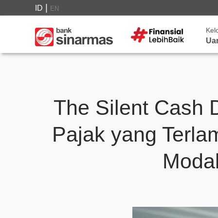
|
ID
EN
Kel
Ua
The Silent Cash
Pajak yang Terla
Modal