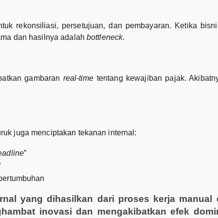
k rekonsiliasi, persetujuan, dan pembayaran. Ketika bisn
sama dan hasilnya adalah
bottleneck
.
dapatkan gambaran
real-time
tentang kewajiban pajak. Akibat
ruk juga menciptakan tekanan internal:
eadline
”
f
 pertumbuhan
rnal yang dihasilkan dari proses kerja manual
nghambat inovasi dan mengakibatkan efek domi