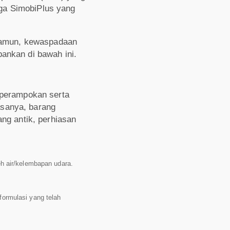
ga SimobiPlus yang
Namun, kewaspadaan
ankan di bawah ini.
 perampokan serta
asanya, barang
ang antik, perhiasan
leh air/kelembapan udara.
ormulasi yang telah