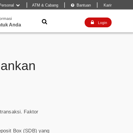
|
|
|
Personal
ATM & Cabang
Bantuan
Karir


formasi


Login
tuk Anda
bankan
transaksi. Faktor
eposit Box (SDB) yang