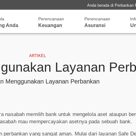
Anda berada di Perbankan 
ola
Perencanaan
Perencanaan
In
ng Anda
Keuangan
Asuransi
Un
ARTIKEL
gunakan Layanan Per
an Menggunakan Layanan Perbankan
ra nasabah memilih bank untuk mengelola aset ataupun ber
a nasabah mau mempercayakan asetnya pada sebuah bank.
an perbankan yang sangat aman. Mulai dari layanan Safe D