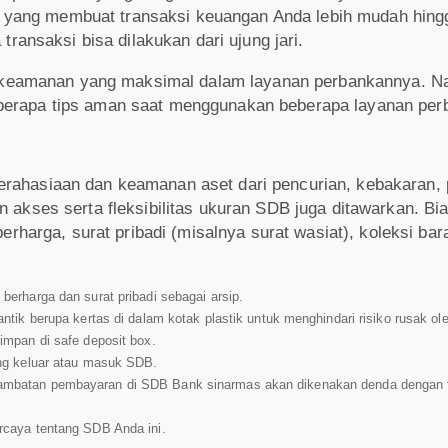
 yang membuat transaksi keuangan Anda lebih mudah hing
nsaksi bisa dilakukan dari ujung jari.
keamanan yang maksimal dalam layanan perbankannya. 
berapa tips aman saat menggunakan beberapa layanan perb
ahasiaan dan keamanan aset dari pencurian, kebakaran,
akses serta fleksibilitas ukuran SDB juga ditawarkan. Bi
erharga, surat pribadi (misalnya surat wasiat), koleksi bar
 berharga dan surat pribadi sebagai arsip.
antik berupa kertas di dalam kotak plastik untuk menghindari risiko rusak o
simpan di safe deposit box.
yang keluar atau masuk SDB.
lambatan pembayaran di SDB Bank sinarmas akan dikenakan denda dengan f
ercaya tentang SDB Anda ini.