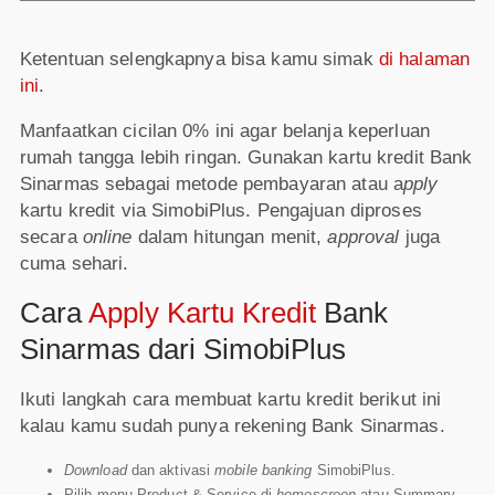
Ketentuan selengkapnya bisa kamu simak
di halaman
ini
.
Manfaatkan cicilan 0% ini agar belanja keperluan
rumah tangga lebih ringan. Gunakan kartu kredit Bank
Sinarmas sebagai metode pembayaran atau a
pply
kartu kredit via SimobiPlus. Pengajuan diproses
secara
online
dalam hitungan menit,
approval
juga
cuma sehari.
Cara
Apply Kartu Kredit
Bank
Sinarmas dari SimobiPlus
Ikuti langkah cara membuat kartu kredit berikut ini
kalau kamu sudah punya rekening Bank Sinarmas.
Download
dan aktivasi
mobile banking
SimobiPlus.
Pilih menu Product & Service di
homescreen
atau Summary