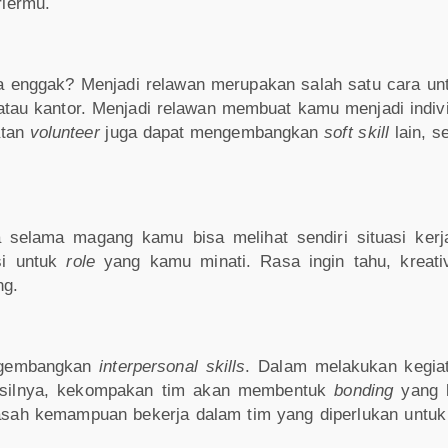
iermu.
apa enggak? Menjadi relawan merupakan salah satu cara 
au kantor. Menjadi relawan membuat kamu menjadi indivi
atan
volunteer
juga dapat mengembangkan
soft skill
lain, se
 selama magang kamu bisa melihat sendiri situasi kerj
si untuk
role
yang kamu minati. Rasa ingin tahu, kreativ
ng.
ngembangkan
interpersonal skills
. Dalam melakukan kegiat
 Hasilnya, kekompakan tim akan membentuk
bonding
yang k
sah kemampuan bekerja dalam tim yang diperlukan untuk