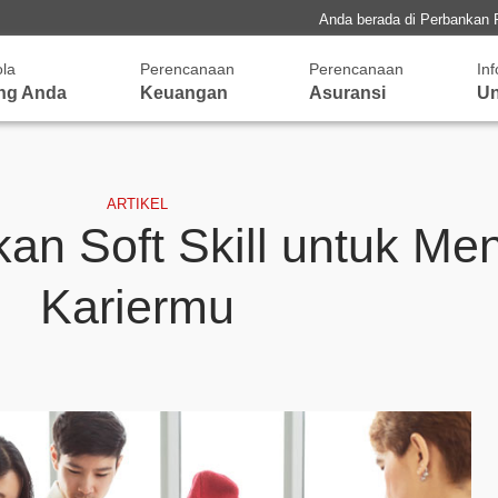
Anda berada di Perbankan 
ola
Perencanaan
Perencanaan
In
ng Anda
Keuangan
Asuransi
Un
ARTIKEL
kan Soft Skill untuk Me
Kariermu