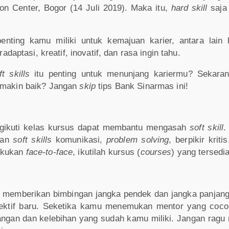
ion Center, Bogor (14 Juli 2019). Maka itu,
hard skill
saja
nting kamu miliki untuk kemajuan karier, antara lain 
ptasi, kreatif, inovatif, dan rasa ingin tahu.
ft skills
itu penting untuk menunjang kariermu? Sekara
emakin baik? Jangan
skip
tips Bank Sinarmas ini!
ngikuti kelas kursus dapat membantu mengasah
soft skill
.
kan
soft skills
komunikasi,
problem solving
, berpikir kriti
lakukan
face-to-face
, ikutilah kursus (
courses
) yang tersedi
t memberikan bimbingan jangka pendek dan jangka panjang
ektif baru. Seketika kamu menemukan mentor yang cocok,
angan dan kelebihan yang sudah kamu miliki. Jangan ragu 