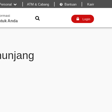
|
|
|
Personal
ATM & Cabang
Bantuan
Karir


formasi


Login
tuk Anda
nunjang