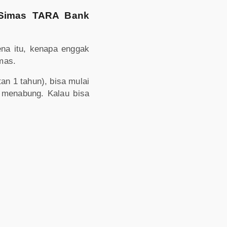
 Simas TARA Bank
ena itu, kenapa enggak
mas.
an 1 tahun), bisa mulai
 menabung. Kalau bisa