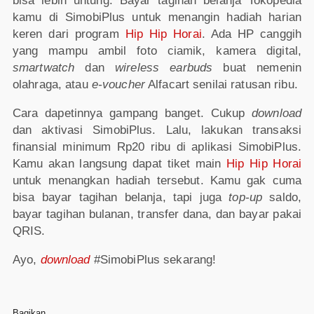
bisa lebih untung. Bayar tagihan belanja Tokopedia
kamu di SimobiPlus untuk menangin hadiah harian
keren dari program
Hip Hip Horai
. Ada HP canggih
yang mampu ambil foto ciamik, kamera digital,
smartwatch
dan
wireless earbuds
buat nemenin
olahraga, atau
e-voucher
Alfacart senilai ratusan ribu.
Cara dapetinnya gampang banget. Cukup
download
dan aktivasi SimobiPlus. Lalu, lakukan transaksi
finansial minimum Rp20 ribu di aplikasi SimobiPlus.
Kamu akan langsung dapat tiket main
Hip Hip Horai
untuk menangkan hadiah tersebut. Kamu gak cuma
bisa bayar tagihan belanja, tapi juga
top-up
saldo,
bayar tagihan bulanan, transfer dana, dan bayar pakai
QRIS.
Ayo,
download
#SimobiPlus sekarang!
Bagikan