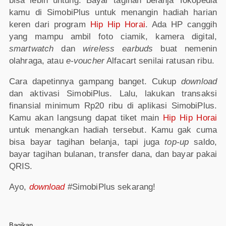
bisa lebih untung. Bayar tagihan belanja Tokopedia
kamu di SimobiPlus untuk menangin hadiah harian
keren dari program
Hip Hip Horai
. Ada HP canggih
yang mampu ambil foto ciamik, kamera digital,
smartwatch
dan
wireless earbuds
buat nemenin
olahraga, atau
e-voucher
Alfacart senilai ratusan ribu.
Cara dapetinnya gampang banget. Cukup
download
dan aktivasi SimobiPlus. Lalu, lakukan transaksi
finansial minimum Rp20 ribu di aplikasi SimobiPlus.
Kamu akan langsung dapat tiket main
Hip Hip Horai
untuk menangkan hadiah tersebut. Kamu gak cuma
bisa bayar tagihan belanja, tapi juga
top-up
saldo,
bayar tagihan bulanan, transfer dana, dan bayar pakai
QRIS.
Ayo,
download
#SimobiPlus sekarang!
Bagikan