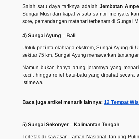
Salah satu daya tariknya adalah
Jembatan Ampe
Sungai Musi dari kapal wisata sambil menyaksikan a
sore, pemandangan matahari terbenam di Sungai Mu
4) Sungai Ayung – Bali
Untuk pecinta olahraga ekstrem, Sungai Ayung di Ub
sekitar 75 km, Sungai Ayung menawarkan tantangan
Namun bukan hanya arung jeramnya yang menarik.
kecil, hingga relief batu-batu yang dipahat secar
istimewa.
Baca juga artikel menarik lainnya:
12 Tempat Wis
5) Sungai Sekonyer – Kalimantan Tengah
Terletak di kawasan Taman Nasional Tanjung Puti