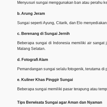
Menyusuri sungai menggunakan ban atau perahu ke
b. Arung Jeram
Sungai seperti Ayung, Citarik, dan Elo menyediakan 
c. Berenang di Sungai Jernih
Beberapa sungai di Indonesia memiliki air sangat
Malang Selatan.
d. Fotografi Alam
Pemandangan sungai selalu fotogenik, terutama di p
e. Kuliner Khas Pinggir Sungai
Beberapa sungai memiliki pasar terapung atau te
Tips Berwisata Sungai agar Aman dan Nyaman