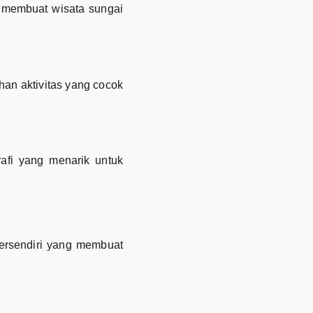
k membuat wisata sungai
han aktivitas yang cocok
afi yang menarik untuk
ersendiri yang membuat