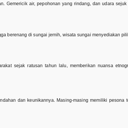
an. Gemericik air, pepohonan yang rindang, dan udara seju
gga berenang di sungai jernih, wisata sungai menyediakan pili
akat sejak ratusan tahun lalu, memberikan nuansa etnogr
indahan dan keunikannya. Masing-masing memiliki pesona t