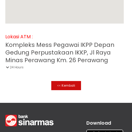
Informasi
Nasabah
Hubungan
Investor
Karir
Lokasi ATM :
Kantor
Kompleks Mess Pegawai IKPP Depan
Gedung Perpustakaan IKKP, Jl Raya
Minas Perawang Km. 26 Perawang
24 Hours

<< Kembali
Download