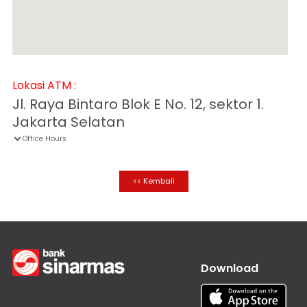
Informasi
Nasabah
Hubungan
Investor
Karir
Lokasi ATM :
Kantor
Jl. Raya Bintaro Blok E No. 12, sektor 1.
Jakarta Selatan
Office Hours

<< Kembali
Download