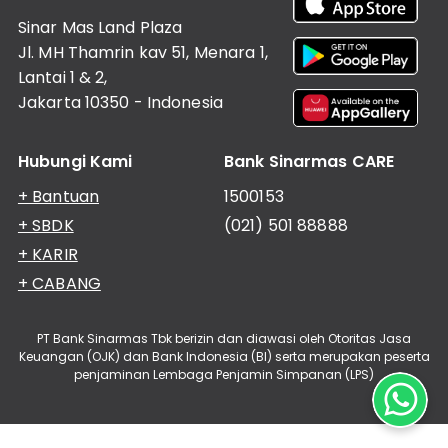
Informasi
Nasabah
Sinar Mas Land Plaza
Jl. MH Thamrin kav 51, Menara 1,
Hubungan
Investor
Lantai 1 & 2,
Jakarta 10350 - Indonesia
Karir
Kantor
Hubungi Kami
Bank Sinarmas CARE
+ Bantuan
1500153
+ SBDK
(021) 501 88888
+ KARIR
+ CABANG
PT Bank Sinarmas Tbk berizin dan diawasi oleh Otoritas Jasa
Keuangan (OJK) dan Bank Indonesia (BI) serta merupakan peserta
penjaminan Lembaga Penjamin Simpanan (LPS)