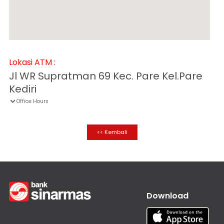
Informasi
Nasabah
Hubungan
Investor
Karir
Lokasi ATM :
Kantor
Jl WR Supratman 69 Kec. Pare Kel.Pare
Kediri
Office Hours

<< Kembali
Download