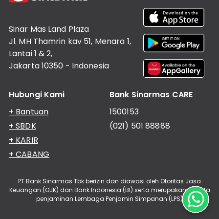
Informasi
Lainnya
Nasabah
Sinar Mas Land Plaza
Hubungan
Investor
Jl. MH Thamrin kav 51, Menara 1,
Lantai 1 & 2,
Karir
Jakarta 10350 - Indonesia
Kantor
Hubungi Kami
Bank Sinarmas CARE
+ Bantuan
1500153
+ SBDK
(021) 501 88888
+ KARIR
+ CABANG
PT Bank Sinarmas Tbk berizin dan diawasi oleh Otoritas Jasa
Keuangan (OJK) dan Bank Indonesia (BI) serta merupakan peserta
penjaminan Lembaga Penjamin Simpanan (LPS)