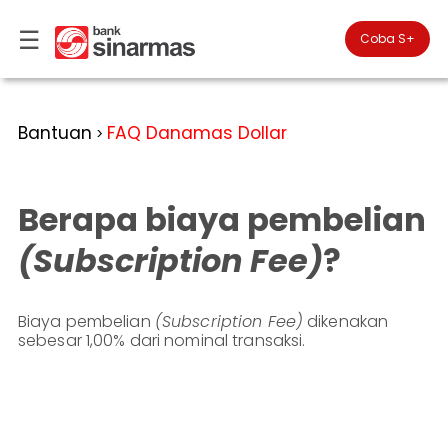
☰
×
Coba S+

#FinansialLebihBaik
Kategori
Bantuan
FAQ Danamas Dollar
>
Bantuan
▾
Tabungan
Anda
▾
berada
Berapa biaya pembelian
Deposito
di
Perbankan
Personal
Giro
(Subscription Fee)
?
Perbankan
Kartu
Prioritas
Kredit
Coba
SimobiPlus
Biaya pembelian
(Subscription Fee)
dikenakan
Perbankan
Reksadana
sebesar 1,00% dari nominal transaksi.
Bisnis
ID
Bancasurance
|
Teman
KPR
EN
SimobiPlus
Layanan
Promosi