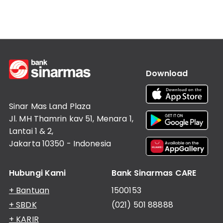
Informasi
Lainnya
Nasabah
Hubungan
Investor
Karir
Kantor
Download
Sinar Mas Land Plaza
Jl. MH Thamrin kav 51, Menara 1,
Lantai 1 & 2,
Jakarta 10350 - Indonesia
Hubungi Kami
Bank Sinarmas CARE
+ Bantuan
1500153
+ SBDK
(021) 501 88888
+ KARIR