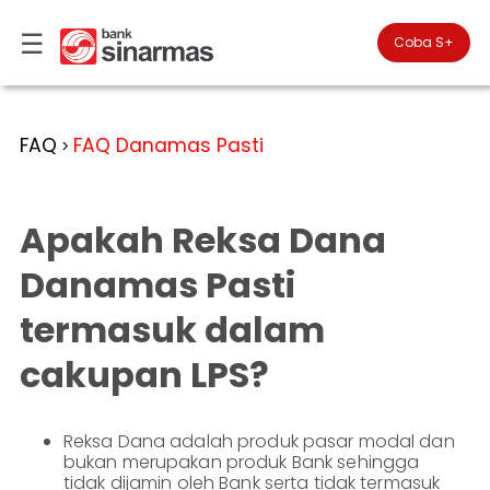
☰
×
Coba S+

#FinansialLebihBaik
Kategori
FAQ
FAQ Danamas Pasti
>
Bantuan
▾
Tabungan
You
▾
are
Apakah Reksa Dana
Deposito
in
Personal
Banking
Giro
Danamas Pasti
Perbankan
Kartu
termasuk dalam
Prioritas
Kredit
Coba
SimobiPlus
Business
Reksadana
cakupan LPS?
Banking
ID
Bancasurance
|
Teman
KPR
EN
SimobiPlus
Reksa Dana adalah produk pasar modal dan
bukan merupakan produk Bank sehingga
Financial
Promotion
Services
tidak dijamin oleh Bank serta tidak termasuk