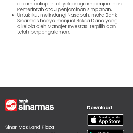
dalam cakupan obyek program penjaminan
Lainnya
Customer
Pemerintah atau penjaminan simpanan.
Information
Untuk ikut melindungi Nasabah, maka Bank
Sinarmas hanya menjual Reksa Dana yang
Investor
dikelola oleh Manajer Investasi terpilih dan
Relations
telah berpengalaman.
Karir
Kantor
Download
Sinar Mas Land Plaza