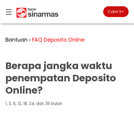
☰
×
Coba S+

#FinansialLebihBaik
Kategori
Bantuan
FAQ Deposito Online
>
Bantuan
▾
Tabungan
Anda
▾
berada
Berapa jangka waktu
Deposito
di
Perbankan
Personal
Giro
penempatan Deposito
Perbankan
Kartu
Online?
Prioritas
Kredit
Coba
SimobiPlus
Perbankan
Reksadana
Bisnis
ID
1, 3, 6, 12, 18, 24, dan 36 bulan
Bancasurance
|
Teman
KPR
EN
SimobiPlus
Layanan
Promosi