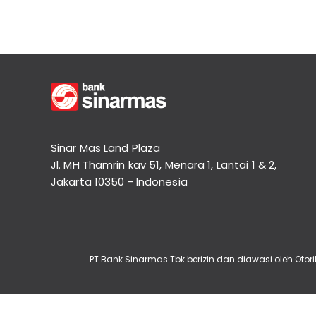
Informasi
Lainnya
Nasabah
Hubungan
Investor
Karir
Kantor
Sinar Mas Land Plaza
Jl. MH Thamrin kav 51, Menara 1, Lantai 1 & 2,
Jakarta 10350 - Indonesia
PT Bank Sinarmas Tbk berizin dan diawasi oleh Ot