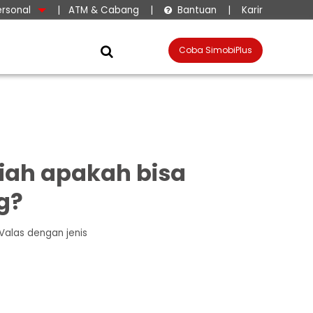
ersonal
|
ATM & Cabang
|
Bantuan
|
Karir

Coba SimobiPlus

iah apakah bisa
g?
Valas dengan jenis