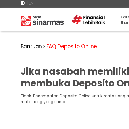
ID
|
EN
×

Kat
Ba
#FinansialLebihBaik
Tab
Kategori
Bantuan
▾
Dep
Bantuan
FAQ Deposito Online
>
Tabungan
Anda
▾
Giro
berada
Deposito
di
Kart
Perbankan
Jika nasabah memilik
Personal
Giro
Rek
membuka Deposito Onl
Perbankan
Kartu
Ban
Prioritas
Kredit
Coba
SimobiPlus
Simo
Tidak. Penempatan Deposito Online untuk mata uang as
Perbankan
Reksadana
Bisnis
mata uang yang sama.
Pro
ID
Bancasurance
|
Teman
Lain
KPR
SimobiPlus
EN
Layanan
Promosi