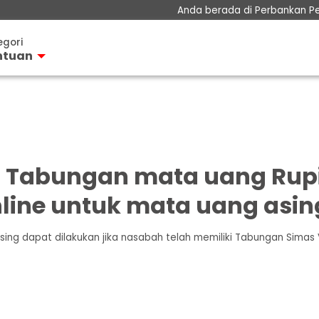
Anda berada di Perbankan P
Perbankan Prioritas
egori
Perbankan Personal
ntuan
Perbankan Bisnis
ungan
Teman KPR
osito
Layanan
Informasi Nasabah
u Kredit
i Tabungan mata uang Rup
Hubungan Investor
sadana
ine untuk mata uang asin
casurance
biPlus
ing dapat dilakukan jika nasabah telah memiliki Tabungan Simas 
mosi
nya