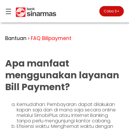
☰
×
Coba S+

#FinansialLebihBaik
Kategori
Bantuan
FAQ Billpayment
>
Bantuan
▾
Tabungan
Anda
▾
berada
Apa manfaat
Deposito
di
Perbankan
Personal
Giro
menggunakan layanan
Perbankan
Kartu
Bill Payment?
Prioritas
Kredit
Coba
SimobiPlus
Perbankan
Reksadana
Bisnis
ID
Kemudahan: Pembayaran dapat dilakukan
Bancasurance
|
Teman
kapan saja dan di mana saja secara online
KPR
EN
SimobiPlus
melalui SimobiPlus atau Internet Banking
tanpa perlu mengunjungi kantor cabang.
Layanan
Promosi
Efisiensi waktu: Menghemat waktu dengan