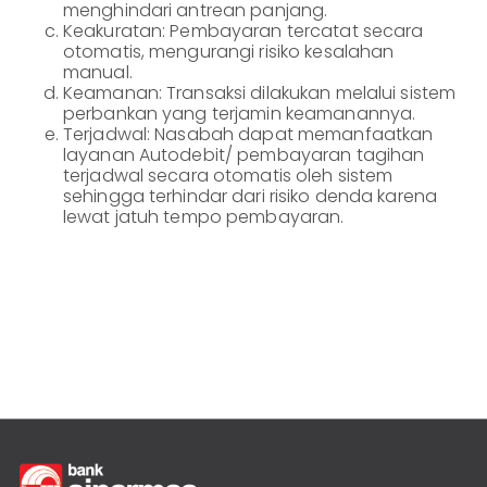
menghindari antrean panjang.
Informasi
Lainnya
Nasabah
Keakuratan: Pembayaran tercatat secara
otomatis, mengurangi risiko kesalahan
Hubungan
manual.
Investor
Keamanan: Transaksi dilakukan melalui sistem
perbankan yang terjamin keamanannya.
Karir
Terjadwal: Nasabah dapat memanfaatkan
layanan Autodebit/ pembayaran tagihan
Kantor
terjadwal secara otomatis oleh sistem
sehingga terhindar dari risiko denda karena
lewat jatuh tempo pembayaran.