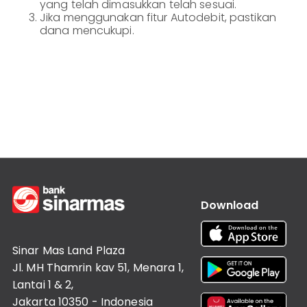
yang telah dimasukkan telah sesuai.
Informasi
Lainnya
Jika menggunakan fitur Autodebit, pastikan
Nasabah
dana mencukupi.
Hubungan
Investor
Karir
Kantor
Download
Sinar Mas Land Plaza
Jl. MH Thamrin kav 51, Menara 1,
Lantai 1 & 2,
Jakarta 10350 - Indonesia