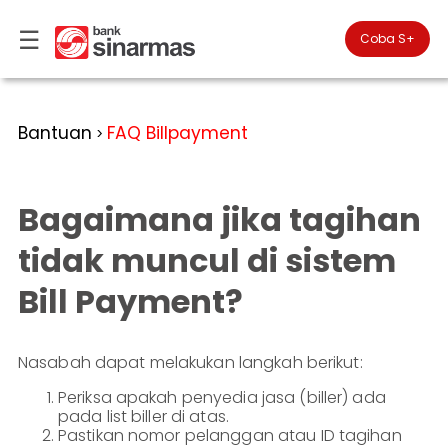
☰
×
Coba S+

#FinansialLebihBaik
Kategori
Bantuan
FAQ Billpayment
>
Bantuan
▾
Tabungan
Anda
▾
berada
Bagaimana jika tagihan
Deposito
di
Perbankan
Personal
Giro
tidak muncul di sistem
Perbankan
Kartu
Bill Payment?
Prioritas
Kredit
Coba
SimobiPlus
Perbankan
Reksadana
Bisnis
ID
Nasabah dapat melakukan langkah berikut:
Bancasurance
|
Teman
KPR
Periksa apakah penyedia jasa (biller) ada
EN
SimobiPlus
pada list biller di atas.
Layanan
Promosi
Pastikan nomor pelanggan atau ID tagihan