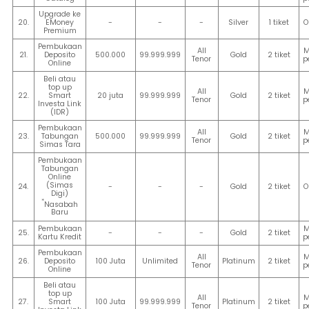
Upgrade ke
20.
EMoney
-
-
-
Silver
1 tiket
O
Premium
Pembukaan
All
M
21.
Deposito
500.000
99.999.999
Gold
2 tiket
Tenor
p
Online
Beli atau
top up
All
M
22.
Smart
20 juta
99.999.999
Gold
2 tiket
Tenor
p
Investa Link
(IDR)
Pembukaan
All
M
23.
Tabungan
500.000
99.999.999
Gold
2 tiket
Tenor
p
Simas Tara
Pembukaan
Tabungan
Online
(Simas
24.
-
-
-
Gold
2 tiket
O
Digi)
*
Nasabah
Baru
Pembukaan
M
25.
-
-
-
Gold
2 tiket
Kartu Kredit
p
Pembukaan
All
M
26.
Deposito
100 Juta
Unlimited
Platinum
2 tiket
Tenor
p
Online
Beli atau
top up
All
M
27.
Smart
100 Juta
99.999.999
Platinum
2 tiket
Tenor
p