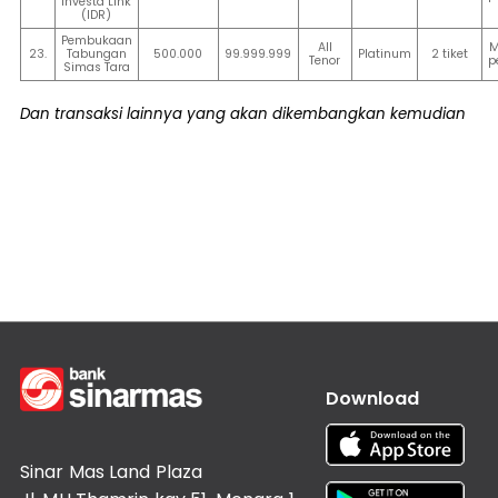
Investa Link
(IDR)
Pembukaan
All
M
23.
Tabungan
500.000
99.999.999
Platinum
2 tiket
Tenor
p
Simas Tara
Dan transaksi lainnya yang akan dikembangkan kemudian
Download
Sinar Mas Land Plaza