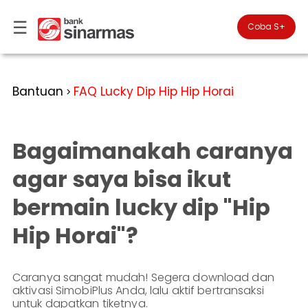
☰
×
Coba S+

#FinansialLebihBaik
Kategori
Bantuan
FAQ Lucky Dip Hip Hip Horai
>
Bantuan
▾
Tabungan
Anda
▾
berada
Bagaimanakah caranya
Deposito
di
Perbankan
Personal
Giro
agar saya bisa ikut
Perbankan
Kartu
bermain lucky dip "Hip
Prioritas
Kredit
Coba
SimobiPlus
Perbankan
Reksadana
Hip Horai"?
Bisnis
ID
Bancasurance
|
Teman
KPR
EN
SimobiPlus
Caranya sangat mudah! Segera download dan
aktivasi SimobiPlus Anda, lalu aktif bertransaksi
Layanan
Promosi
untuk dapatkan tiketnya.