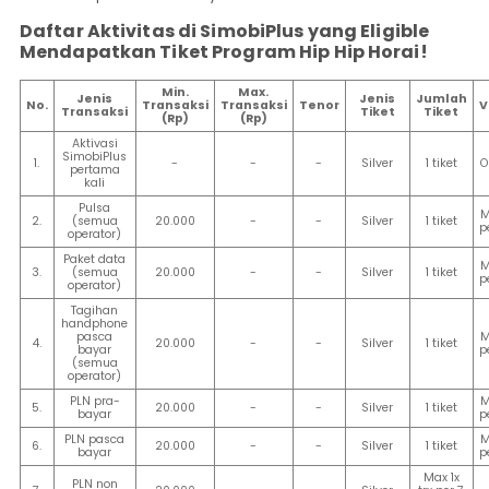
Informasi
Lainnya
Nasabah
Daftar Aktivitas di SimobiPlus yang Eligible
Mendapatkan Tiket Program Hip Hip Horai!
Hubungan
Investor
Min.
Max.
Jenis
Jenis
Jumlah
No.
Transaksi
Transaksi
Tenor
V
Transaksi
Tiket
Tiket
Karir
(Rp)
(Rp)
Aktivasi
Kantor
SimobiPlus
1.
-
-
-
Silver
1 tiket
O
pertama
kali
Pulsa
M
2.
(semua
20.000
-
-
Silver
1 tiket
p
operator)
Paket data
M
3.
(semua
20.000
-
-
Silver
1 tiket
p
operator)
Tagihan
handphone
pasca
M
4.
20.000
-
-
Silver
1 tiket
bayar
p
(semua
operator)
PLN pra-
M
5.
20.000
-
-
Silver
1 tiket
bayar
p
PLN pasca
M
6.
20.000
-
-
Silver
1 tiket
bayar
p
Max 1x
PLN non