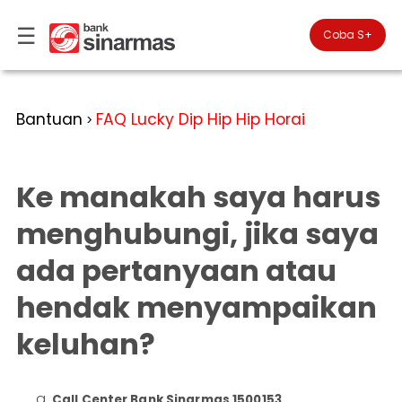
☰
×
Coba S+

#FinansialLebihBaik
Kategori
Bantuan
FAQ Lucky Dip Hip Hip Horai
>
Bantuan
▾
Tabungan
Anda
▾
berada
Ke manakah saya harus
Deposito
di
Perbankan
Personal
Giro
menghubungi, jika saya
Perbankan
Kartu
ada pertanyaan atau
Prioritas
Kredit
Coba
SimobiPlus
Perbankan
Reksadana
hendak menyampaikan
Bisnis
ID
Bancasurance
keluhan?
|
Teman
KPR
EN
SimobiPlus
Layanan
Promosi
Call Center Bank Sinarmas 1500153