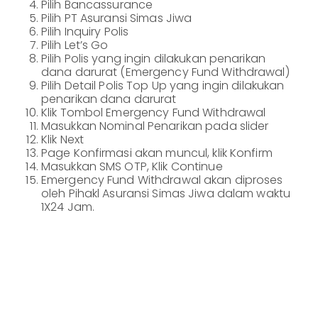
Pilih Bancassurance
Informasi
Lainnya
Pilih PT Asuransi Simas Jiwa
Nasabah
Pilih Inquiry Polis
Hubungan
Pilih Let’s Go
Investor
Pilih Polis yang ingin dilakukan penarikan
dana darurat (Emergency Fund Withdrawal)
Karir
Pilih Detail Polis Top Up yang ingin dilakukan
penarikan dana darurat
Kantor
Klik Tombol Emergency Fund Withdrawal
Masukkan Nominal Penarikan pada slider
Klik Next
Page Konfirmasi akan muncul, klik Konfirm
Masukkan SMS OTP, Klik Continue
Emergency Fund Withdrawal akan diproses
oleh Pihakl Asuransi Simas Jiwa dalam waktu
1X24 Jam.