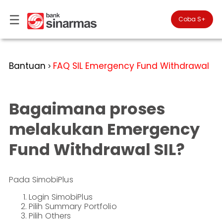
☰
×
Coba S+

#FinansialLebihBaik
Kategori
Bantuan
FAQ SIL Emergency Fund Withdrawal
>
Bantuan
▾
Tabungan
Anda
▾
berada
Bagaimana proses
Deposito
di
Perbankan
Personal
Giro
melakukan Emergency
Perbankan
Kartu
Fund Withdrawal SIL?
Prioritas
Kredit
Coba
SimobiPlus
Perbankan
Reksadana
Bisnis
ID
Pada SimobiPlus
Bancasurance
|
Teman
KPR
Login SimobiPlus
EN
SimobiPlus
Pilih Summary Portfolio
Layanan
Promosi
Pilih Others