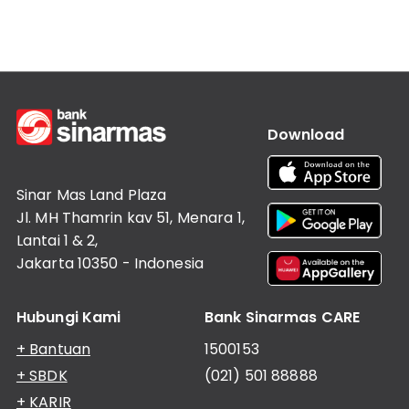
Lainnya
Customer
Information
Investor
Relations
Karir
Download
Kantor
Sinar Mas Land Plaza
Jl. MH Thamrin kav 51, Menara 1,
Lantai 1 & 2,
Jakarta 10350 - Indonesia
Hubungi Kami
Bank Sinarmas CARE
+ Bantuan
1500153
+ SBDK
(021) 501 88888
+ KARIR