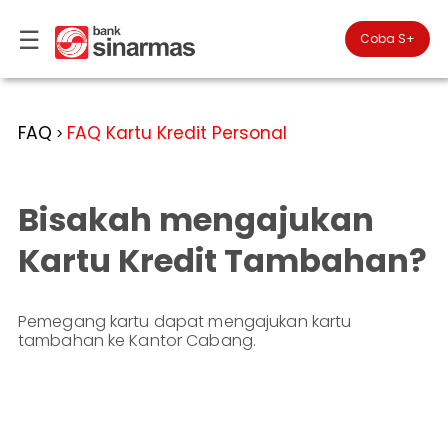
☰
×
Coba S+

#FinansialLebihBaik
Kategori
FAQ
FAQ Kartu Kredit Personal
>
Bantuan
▾
Tabungan
You
▾
are
Bisakah mengajukan
Deposito
in
Personal
Banking
Giro
Kartu Kredit Tambahan?
Perbankan
Kartu
Prioritas
Kredit
Coba
SimobiPlus
Pemegang kartu dapat mengajukan kartu
Business
Reksadana
tambahan ke Kantor Cabang.
Banking
ID
Bancasurance
|
Teman
KPR
EN
SimobiPlus
Financial
Promotion
Services